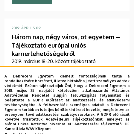
2019. ÁPRILIS 09.
Három nap, négy város, öt egyetem –
Tájékoztató európai uniós
karrierlehetőségekről
2019. március 18-20. között tájékoztató
előadásokra került sor az EPSO versenyvizsgákon
keresztül pályázható európai uniós
A Debreceni Egyetem kiemelt fontosságúnak tartja a
rendelkezésére bocsátott, illetve birtokába jutott személyes adatok
karrierlehetőségekről.
védelmét. Ezúton tájékoztatjuk Önt, hogy a Debreceni Egyetem a
2018. május 25. napjától kötelezően alkalmazandó Általános
Adatvédelmi Rendelet alapján felülvizsgálta folyamatait és
TOVÁBB
beépítette a GDPR előírásait az adatkezelési és adatvédelmi
tevékenységébe. A felhasználók személyes adatait a Debreceni
Egyetem korábban is teljes körültekintéssel kezelte, megfelelve az
érvényben lévő adatkezelési szabályozásoknak. A GDPR előírásait
követve frissítettük Adatvédelmi Tájékoztatónkat, amelyet az
alábbi linkre kattintva olvashat el:
Adatkezelési tájékoztató.
DE
Oldalszámozás
Kancellária WAV Központ
…
«
‹
3
4
5