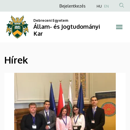
Hírek
Ugrás
Anonim
Bejelentkezés
HU
EN
a
Felhasználói
|
tartalomra
Debreceni Egyetem
fiók
Állam- és Jogtudományi
Állam-
menüje
Kar
és
Jogtudományi
Hírek
Kar