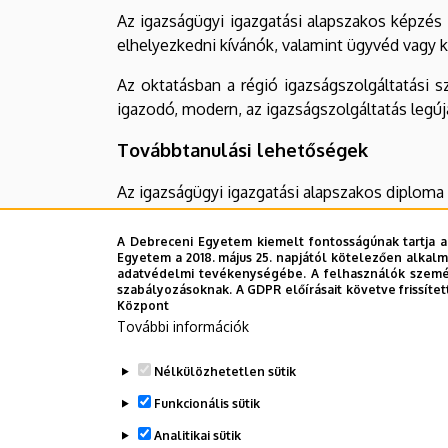
Az igazságügyi igazgatási alapszakos képzé
elhelyezkedni kívánók, valamint ügyvéd vagy 
Az oktatásban a régió igazságszolgáltatási 
igazodó, modern, az igazságszolgáltatás legú
Továbbtanulási lehetőségek
Az igazságügyi igazgatási alapszakos diploma b
előtt. Célirányosan az igazságügyi igazgatási 
amely alapján 6 félév alatt jogász diplomát s
A Debreceni Egyetem kiemelt fontosságúnak tartja a
Egyetem a 2018. május 25. napjától kötelezően alkalm
adatvédelmi tevékenységébe. A felhasználók személ
A képzés mintatanterve a
dokumentumtárból (O
szabályozásoknak. A GDPR előírásait követve frissítet
Központ
Legutóbbi frissítés:
2022. 07. 25. 11:25
További információk
Nélkülözhetetlen sütik
Funkcionális sütik
Analitikai sütik