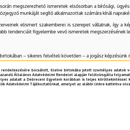
s során megszerezhető ismeretek elsősorban a bírósági, ügyé
közjegyző munkáját segítő alkalmazottak számára kínál napraké
szerveinek elismert szakemberei is szerepet vállalnak, így a
jabb tendenciáit figyelembe vevő ismeretek megszerzésének le
irtokában – sikeres felvételi követően – a jogász képzésünk is
alapszakon végzett hallgatóinknak (egyszeri kreditelismerés me
zerezhetnek a DE ÁJK-n.
 rendelkezésére bocsátott, illetve birtokába jutott személyes adatok v
azandó Általános Adatvédelmi Rendelet alapján felülvizsgálta folyamata
yes adatait a Debreceni Egyetem korábban is teljes körültekintéssel 
ktartás > Mintatantervek) letölthető.
tük Adatvédelmi Tájékoztatónkat, amelyet az alábbi linkre kattintva olv