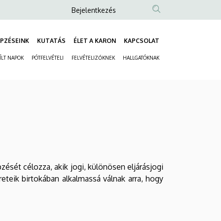
Anonim
Bejelentkezés
Felhasználói
fiók
PZÉSEINK
KUTATÁS
ÉLET A KARON
KAPCSOLAT
Fő
menüje
ÍLT NAPOK
PÓTFELVÉTELI
FELVÉTELIZŐKNEK
HALLGATÓKNAK
navigáció
Másodlagos
navigáció
ését célozza, akik jogi, különösen eljárásjogi
reteik birtokában alkalmassá válnak arra, hogy