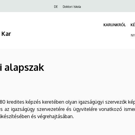
Felső
DE
Doktori Iskola
navigáció
KARUNKRÓL
KÉ
 Kar
NY
i alapszak
 180 kredites képzés keretében olyan igazságügyi szervezők képz
 és az igazságügy szervezetére és ügyvitelére vonatkozó isme
készítésében és végrehajtásában.