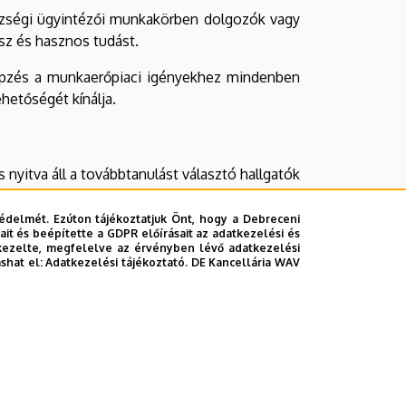
szségi ügyintézői munkakörben dolgozók vagy
sz és hasznos tudást.
 képzés a munkaerőpiaci igényekhez mindenben
hetőségét kínálja.
 nyitva áll a továbbtanulást választó hallgatók
llett) olyan ajánlott haladási tervet kínálunk,
édelmét. Ezúton tájékoztatjuk Önt, hogy a Debreceni
it és beépítette a GDPR előírásait az adatkezelési és
kezelte, megfelelve az érvényben lévő adatkezelési
ashat el:
Adatkezelési tájékoztató.
DE Kancellária WAV