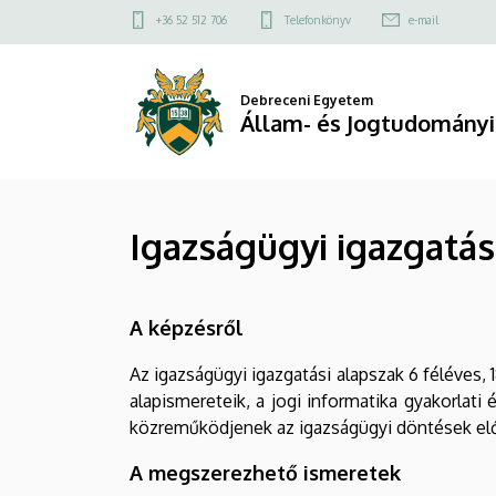
Igazságügyi
Ugrás
Felső
+36 52 512 706
Telefonkönyv
e-mail
a
kapcsolat
igazgatási
tartalomra
menü
alapszak
Debreceni Egyetem
Állam- és Jogtudományi
|
Állam-
Igazságügyi igazgatás
és
Jogtudományi
A képzésről
Kar
Az igazságügyi igazgatási alapszak 6 féléves,
alapismereteik, a jogi informatika gyakorlati
közreműködjenek az igazságügyi döntések elő
A megszerezhető ismeretek