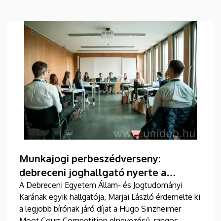
Munkajogi perbeszédverseny:
debreceni joghallgató nyerte a
legjobb bírói címet
A Debreceni Egyetem Állam- és Jogtudományi
Karának egyik hallgatója, Marjai László érdemelte ki
a legjobb bírónak járó díjat a Hugo Sinzheimer
Moot Court Competition elnevezésű, rangos