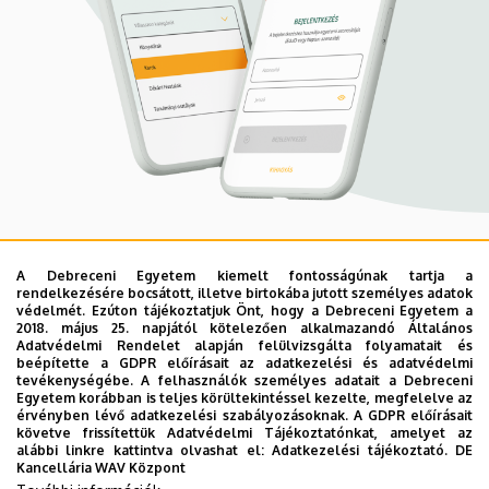
Mobil App
A Debreceni Egyetem kiemelt fontosságúnak tartja a
UD Studyversity app
rendelkezésére bocsátott, illetve birtokába jutott személyes adatok
védelmét. Ezúton tájékoztatjuk Önt, hogy a Debreceni Egyetem a
2018. május 25. napjától kötelezően alkalmazandó Általános
Adatvédelmi Rendelet alapján felülvizsgálta folyamatait és
Engedd meg, hogy figyelmedbe ajánljuk a Debreceni
beépítette a GDPR előírásait az adatkezelési és adatvédelmi
tevékenységébe. A felhasználók személyes adatait a Debreceni
Egyetem új applikációját, melyet hallgatói számára
Egyetem korábban is teljes körültekintéssel kezelte, megfelelve az
készített. Az alkalmazás bevezetésével célunk, hogy
érvényben lévő adatkezelési szabályozásoknak. A GDPR előírásait
követve frissítettük Adatvédelmi Tájékoztatónkat, amelyet az
segítsünk eligazodni az egyetemi mindennapokban, a
alábbi linkre kattintva olvashat el:
Adatkezelési tájékoztató.
DE
tanulmányaiddal kapcsolatban gyorsan elérhető
Kancellária WAV Központ