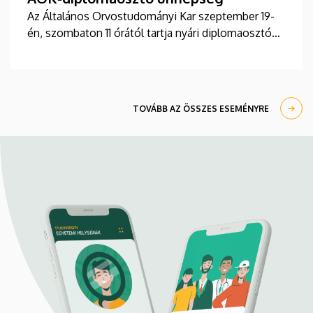
Az Általános Orvostudományi Kar szeptember 19-
én, szombaton 11 órától tartja nyári diplomaosztó
ünnepségét a Főépület Díszudvarán. A Multimédia
és E-learning Technikai Központ a youtube-on
élőben közvetíti az oklevélátadót.
TOVÁBB AZ ÖSSZES ESEMÉNYRE