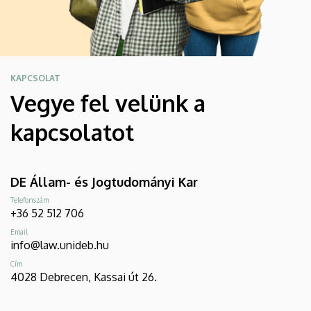
KAPCSOLAT
Vegye fel velünk a
kapcsolatot
DE Állam- és Jogtudományi Kar
Telefonszám
+36 52 512 706
Email
info@law.unideb.hu
Cím
4028 Debrecen, Kassai út 26.