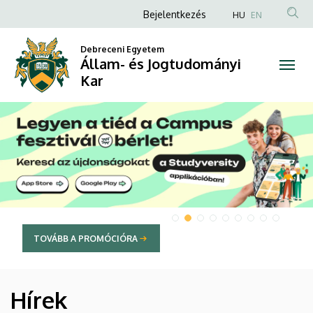
Állam-
Anonim
Bejelentkezés
HU
EN
Felhasználói
és
Debreceni Egyetem
fiók
Állam- és Jogtudományi
Jogtudományi
menüje
Kar
Kar
DIAVETÍTÉS
TOVÁBB A PROMÓCIÓRA
Hírek
HÍREK