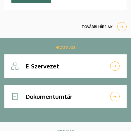
című rendezvényen tíz fiatal tudós tartott előadást.
TOVÁBBI HÍREINK
HIVATALOS
E-Szervezet
Dokumentumtár