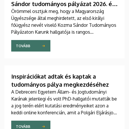
Sándor tudományos pályázat 2026. évi
díjazottjai között
Örömmel osztjuk meg, hogy a Magyarország
Ügyészsége által meghirdetett, az első királyi
főügyész nevét viselő Kozma Sándor Tudományos
Pályázaton Karunk hallgatója is rangos
elismerésben részesült.
TOVÁBB
Inspirációkat adtak és kaptak a
tudományos pálya megkezdéséhez
A Debreceni Egyetem Állam- és Jogtudományi
Karának jelenlegi és volt PhD-hallgatói mutatták be
a jog terén elért kutatási eredményeiket azon a
keddi online konferencián, amit a Polgári Eljárásjogi
Tanszék szervezett. A kutatás előszobája –
inspirációk a tudományos pálya megkezdéséhez
TOVÁBB