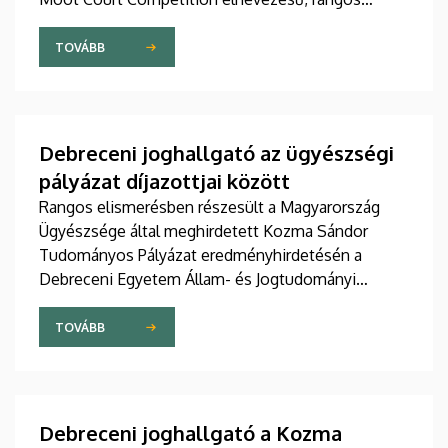
nemzetközi munkajogi perbeszédversenyen. A
rendezvény szervezőbizottságának elnöki tisztét a
TOVÁBB
DE ÁJK egyik oktatója töltötte be.
Debreceni joghallgató az ügyészségi
pályázat díjazottjai között
Rangos elismerésben részesült a Magyarország
Ügyészsége által meghirdetett Kozma Sándor
Tudományos Pályázat eredményhirdetésén a
Debreceni Egyetem Állam- és Jogtudományi
Karának egyik hallgatója. Szilágyi Lili a büntetőjogi
terület joghallgatói tagozatára jelentkezett
TOVÁBB
dolgozatával, mellyel megosztott harmadik helyet
szerzett.
Debreceni joghallgató a Kozma