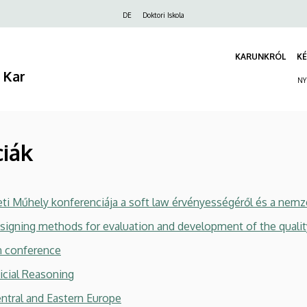
Felső
DE
Doktori Iskola
navigáció
KARUNKRÓL
KÉ
 Kar
NY
iák
ti Műhely konferenciája a soft law érvényességéről és a nemz
signing methods for evaluation and development of the quality
n conference
icial Reasoning
entral and Eastern Europe