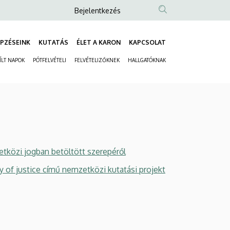
Anonim
Bejelentkezés
Felhasználói
fiók
PZÉSEINK
KUTATÁS
ÉLET A KARON
KAPCSOLAT
Fő
menüje
ÍLT NAPOK
PÓTFELVÉTELI
FELVÉTELIZŐKNEK
HALLGATÓKNAK
navigáció
Másodlagos
navigáció
etközi jogban betöltött szerepéről
 of justice című nemzetközi kutatási projekt