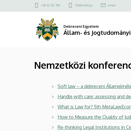
Nemzetközi
Ugrás
Felső
+36 52 512 706
Telefonkönyv
e-mail
a
kapcsolat
konferenciák
tartalomra
menü
|
Debreceni Egyetem
Állam- és Jogtudományi
Állam-
és
Nemzetközi konferenc
Jogtudományi
Kar
Soft law – a debreceni Államelméle
Handle with care: assessing and de
What is Law for? 5th MetaLawEco
How to Measure the Quality of Jud
Re-thinking Legal Institutions in C