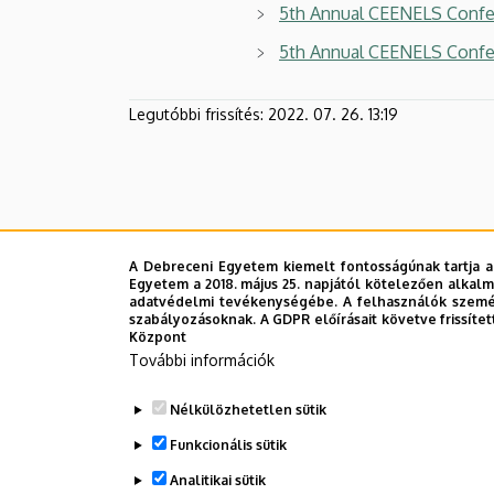
5th Annual CEENELS Confe
5th Annual CEENELS Confe
Legutóbbi frissítés:
2022. 07. 26. 13:19
A Debreceni Egyetem kiemelt fontosságúnak tartja a
Egyetem a 2018. május 25. napjától kötelezően alkalm
adatvédelmi tevékenységébe. A felhasználók személ
szabályozásoknak. A GDPR előírásait követve frissítet
Központ
További információk
Nélkülözhetetlen sütik
Funkcionális sütik
Analitikai sütik