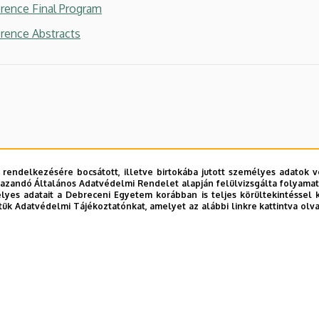
rence Final Program
rence Abstracts
 rendelkezésére bocsátott, illetve birtokába jutott személyes adatok v
azandó Általános Adatvédelmi Rendelet alapján felülvizsgálta folyamata
yes adatait a Debreceni Egyetem korábban is teljes körültekintéssel 
tük Adatvédelmi Tájékoztatónkat, amelyet az alábbi linkre kattintva olv