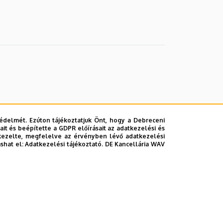
édelmét. Ezúton tájékoztatjuk Önt, hogy a Debreceni
it és beépítette a GDPR előírásait az adatkezelési és
kezelte, megfelelve az érvényben lévő adatkezelési
ashat el:
Adatkezelési tájékoztató.
DE Kancellária WAV