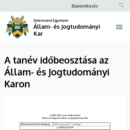
A
Ugrás
Anonim
Bejelentkezés
a
Felhasználói
tanév
tartalomra
Debreceni Egyetem
fiók
Állam- és Jogtudományi
időbeosztása
menüje
Kar
az
Állam-
A tanév időbeosztása az
és
Állam- és Jogtudományi
Jogtudományi
Karon
Karon
|
Állam-
és