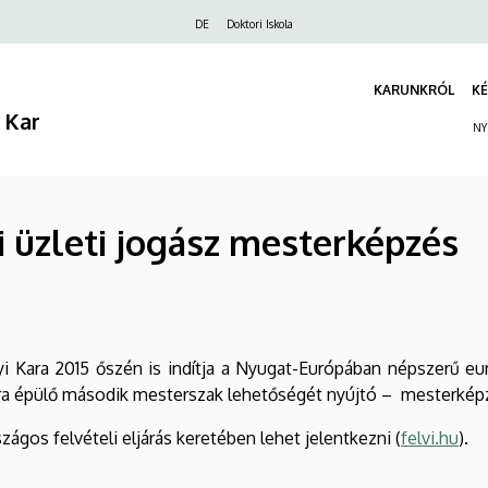
Felső
DE
Doktori Iskola
navigáció
KARUNKRÓL
KÉ
 Kar
NY
 üzleti jogász mesterképzés
 Kara 2015 őszén is indítja a Nyugat-Európában népszerű eur
ára épülő második mesterszak lehetőségét nyújtó – mesterkép
ágos felvételi eljárás keretében lehet jelentkezni (
felvi.hu
).