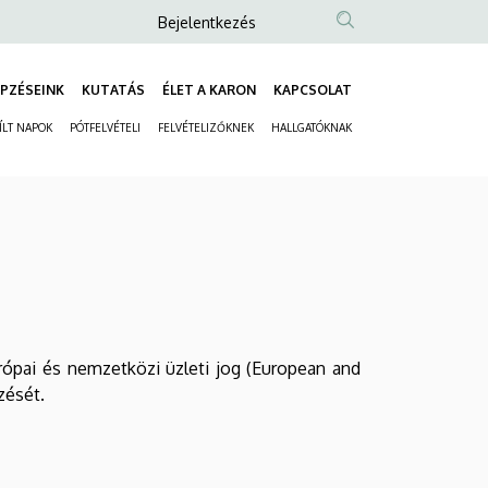
Anonim
Bejelentkezés
Felhasználói
fiók
PZÉSEINK
KUTATÁS
ÉLET A KARON
KAPCSOLAT
Fő
menüje
ÍLT NAPOK
PÓTFELVÉTELI
FELVÉTELIZŐKNEK
HALLGATÓKNAK
navigáció
Másodlagos
navigáció
ópai és nemzetközi üzleti jog (European and
zését.