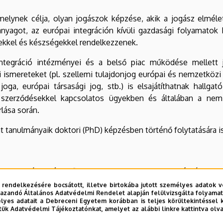
melynek célja, olyan jogászok képzése, akik a jogász elmélet
anyagot, az európai integráción kívüli gazdasági folyamatok
ekkel és készségekkel rendelkezzenek.
ntegráció intézményei és a belső piac működése mellett j
gi ismereteket (pl. szellemi tulajdonjog európai és nemzetköz
joga, európai társasági jog, stb.) is elsajátíthatnak hallgat
szerződésekkel kapcsolatos ügyekben és általában a nemz
rlása során.
t tanulmányaik doktori (PhD) képzésben történő folytatására is
n egyaránt elérhető. A nappali tagozatos hallgatók átlagosan
hallgatók közötti kommunikációra, interakcióra jelentős mérté
 rendelkezésére bocsátott, illetve birtokába jutott személyes adatok v
azandó Általános Adatvédelmi Rendelet alapján felülvizsgálta folyamata
yes adatait a Debreceni Egyetem korábban is teljes körültekintéssel 
ldásokat is hasznosítva átlagosan fél évente 5 hétvégén (els
tük Adatvédelmi Tájékoztatónkat, amelyet az alábbi linkre kattintva olv
ódon vitathatják meg a tantervben megjelölt témakörök aktuális