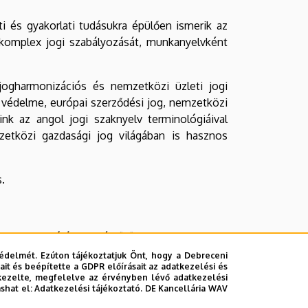
i és gyakorlati tudásukra épülően ismerik az
 komplex jogi szabályozását, munkanyelvként
ogharmonizációs és nemzetközi üzleti jogi
i védelme, európai szerződési jog, nemzetközi
óink az angol jogi szaknyelv terminológiáival
etközi gazdasági jog világában is hasznos
.
 heti 20 órában (hétfőtől csütörtökig), heti
kben építő órákon.
édelmét. Ezúton tájékoztatjuk Önt, hogy a Debreceni
it és beépítette a GDPR előírásait az adatkezelési és
kezelte, megfelelve az érvényben lévő adatkezelési
ősorban szombati, egy-két alkalommal pénteki
ashat el:
Adatkezelési tájékoztató.
DE Kancellária WAV
 kérdéseit a hallgatók az oktatükkal.