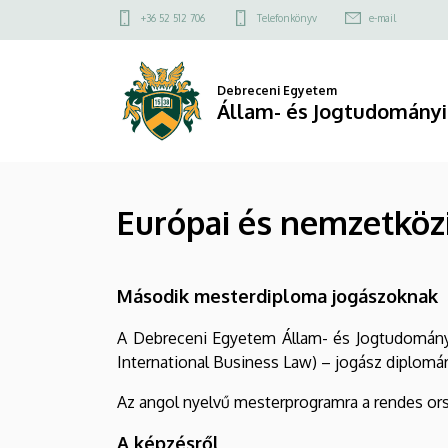
Európai
Ugrás
Felső
+36 52 512 706
Telefonkönyv
e-mail
a
kapcsolat
és
tartalomra
menü
nemzetközi
Debreceni Egyetem
Állam- és Jogtudományi
üzleti
jogász
Európai és nemzetközi
mesterképzés
|
Második mesterdiploma jogászoknak
Állam-
A Debreceni Egyetem Állam- és Jogtudományi
és
International Business Law) – jogász diplom
Jogtudományi
Az angol nyelvű mesterprogramra a rendes orsz
Kar
A képzésről