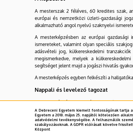
A mesterszak 2 féléves, 60 kredites szak, a
európai és nemzetközi üzleti-gazdasági jog
alkalmazható angol nyelvű szaknyelvi ismeret
A mesterképzésben az európai gazdasági i
ismereteket, valamint olyan speciális szakjo
adásvételi jog, külkereskedelmi tranzakciók 
megismerkedve, melyek a külkereskedelmi 
segítséget jelent majd a jogászi hivatás gyako
A mesterképzés egyben felkészíti a hallgatóka
Nappali és levelező tagozat
A mesterképzés nappali és levelező tagozato
rendszerességgel vesznek részt az oktató és 
A Debreceni Egyetem kiemelt fontosságúnak tartja a
Egyetem a 2018. május 25. napjától kötelezően alkalm
adatvédelmi tevékenységébe. A felhasználók személ
A levelező tagozatos képzés e-learning mego
szabályozásoknak. A GDPR előírásait követve frissítet
napokon) kínál előadásokat, ahol interaktív m
Központ