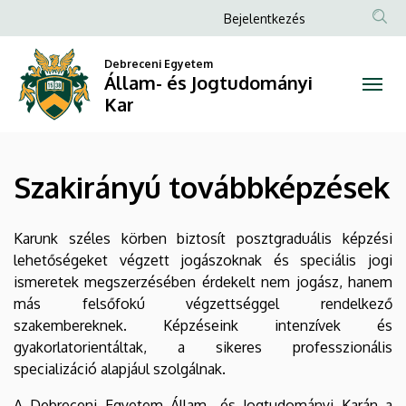
Szakirányú
Ugrás
Anonim
Bejelentkezés
a
Felhasználói
továbbképzések
tartalomra
Debreceni Egyetem
fiók
Állam- és Jogtudományi
|
menüje
Kar
Állam-
és
Szakirányú továbbképzések
Jogtudományi
Kar
Karunk széles körben biztosít posztgraduális képzési
lehetőségeket végzett jogászoknak és speciális jogi
ismeretek megszerzésében érdekelt nem jogász, hanem
más felsőfokú végzettséggel rendelkező
szakembereknek. Képzéseink intenzívek és
gyakorlatorientáltak, a sikeres professzionális
specializáció alapjául szolgálnak.
A Debreceni Egyetem Állam- és Jogtudományi Karán a