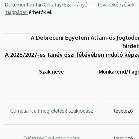
Dokumentumtár/Oktatás/Szakirányú továbbképzések
mappában
érhetők el.
A Debreceni Egyetem Állam-és Jogtudo
hirde
A 2026/2027-es tanév őszi félévében induló képz
Szak neve
Munkarend/Tag
Compliance (megfelelési) szakjogász
levelező
Egészségügyi szakjogász
levelező