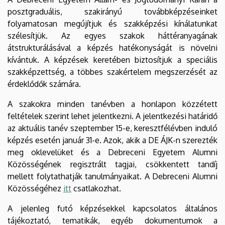
posztgraduális, szakirányú továbbképzéseinket
folyamatosan megújítjuk és szakképzési kínálatunkat
szélesítjük. Az egyes szakok háttéranyagának
átstrukturálásával a képzés hatékonyságát is növelni
kívántuk. A képzések keretében biztosítjuk a speciális
szakképzettség, a többes szakértelem megszerzését az
érdeklődők számára.
A szakokra minden tanévben a honlapon közzétett
feltételek szerint lehet jelentkezni. A jelentkezési határidő
az aktuális tanév szeptember 15-e, keresztfélévben induló
képzés esetén január 31-e. Azok, akik a DE ÁJK-n szerezték
meg oklevelüket és a Debreceni Egyetem Alumni
Közösségének regisztrált tagjai, csökkentett tandíj
mellett folytathatják tanulmányaikat. A Debreceni Alumni
Közösségéhez
itt
csatlakozhat.
A jelenleg futó képzésekkel kapcsolatos általános
tájékoztató, tematikák, egyéb dokumentumok a