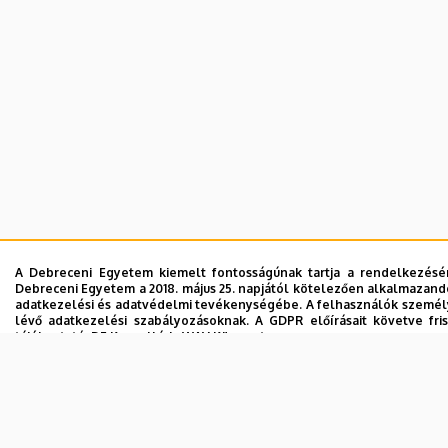
A Debreceni Egyetem kiemelt fontosságúnak tartja a rendelkezésére
Debreceni Egyetem a 2018. május 25. napjától kötelezően alkalmazandó
adatkezelési és adatvédelmi tevékenységébe. A felhasználók személy
lévő adatkezelési szabályozásoknak. A GDPR előírásait követve fris
tájékoztató.
DE Kancellária WAV Központ
További információk
Nélkülözhetetlen sütik
Funkcionális sütik