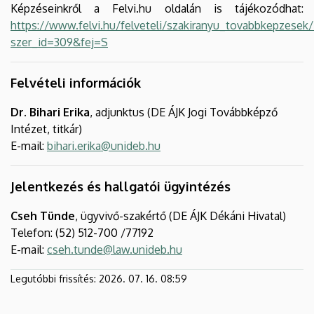
Képzéseinkről a Felvi.hu oldalán is tájékozódhat:
https://www.felvi.hu/felveteli/szakiranyu_tovabbkepzesek
szer_id=309&fej=S
Felvételi információk
Dr. Bihari Erika
, adjunktus (DE ÁJK Jogi Továbbképző
Intézet, titkár)
E-mail:
bihari.erika@unideb.hu
Jelentkezés és hallgatói ügyintézés
Cseh Tünde
, ügyvivő-szakértő (DE ÁJK Dékáni Hivatal)
Telefon: (52) 512-700 /77192
E-mail:
cseh.tunde@law.unideb.hu
Legutóbbi frissítés:
2026. 07. 16. 08:59