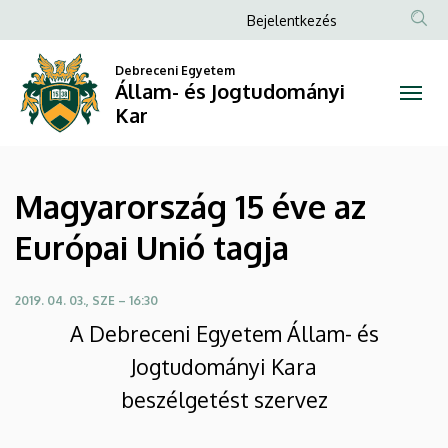
Magyarország
Ugrás
Anonim
Bejelentkezés
a
Felhasználói
15
tartalomra
Debreceni Egyetem
fiók
Állam- és Jogtudományi
éve
menüje
Kar
az
Európai
Magyarország 15 éve az
Unió
Európai Unió tagja
tagja
|
2019. 04. 03., SZE – 16:30
A Debreceni Egyetem Állam- és
Állam-
Jogtudományi Kara
és
beszélgetést szervez
Jogtudományi