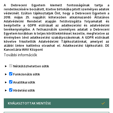
Debreceni Egyetem Állam- és
A Debreceni Egyetem kiemelt fontosságúnak tartja a
rendelkezésére bocsátott, illetve birtokába jutott személyes adatok
Jogtudományi Kar
védelmét. Ezúton tájékoztatjuk Önt, hogy a Debreceni Egyetem a
2018. május 25. napjától kötelezően alkalmazandó Általános
(4028 Debrecen Kassai út 26) A/19-es
Adatvédelmi Rendelet alapján felülvizsgálta folyamatait és
beépítette a GDPR előírásait az adatkezelési és adatvédelmi
előadó
tevékenységébe. A felhasználók személyes adatait a Debreceni
Egyetem korábban is teljes körültekintéssel kezelte, megfelelve az
érvényben lévő adatkezelési szabályozásoknak. A GDPR előírásait
követve frissítettük Adatvédelmi Tájékoztatónkat, amelyet az
alábbi linkre kattintva olvashat el:
Adatkezelési tájékoztató.
DE
Kancellária WAV Központ
További információk
Nélkülözhetetlen sütik
Minden érdeklődőt szeretettel várunk!
Funkcionális sütik
Meghívó letöltése itt!
Analitikai sütik
Hirdetési sütik
Legutóbbi frissítés:
2022. 07. 22. 14:09
KIVÁLASZTOTTAK MENTÉSE
WITHDRAW CONSENT