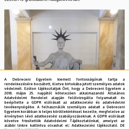
A Debreceni Egyetem kiemelt fontosságúnak tartja a
rendelkezésére bocsátott, illetve birtokába jutott személyes adatok
védelmét. Ezúton tájékoztatjuk Önt, hogy a Debreceni Egyetem a
2018. május 25. napjától kötelezően alkalmazandó Általános
Adatvédelmi Rendelet alapján felülvizsgálta folyamatait és
beépítette a GDPR előírásait az adatkezelési és adatvédelmi
tevékenységébe. A felhasználók személyes adatait a Debreceni
Egyetem korábban is teljes körültekintéssel kezelte, megfelelve az
érvényben lévő adatkezelési szabályozásoknak. A GDPR előírásait
követve frissítettük Adatvédelmi Tájékoztatónkat, amelyet az
alábbi linkre kattintva olvashat el:
Adatkezelési tájékoztató.
DE