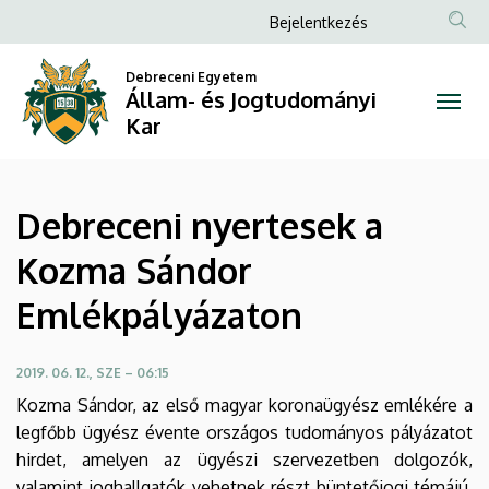
Debreceni
Ugrás
Anonim
Bejelentkezés
a
Felhasználói
nyertesek
tartalomra
Debreceni Egyetem
fiók
Állam- és Jogtudományi
a
menüje
Kar
Kozma
Sándor
Debreceni nyertesek a
Emlékpályázaton
Kozma Sándor
|
Emlékpályázaton
Állam-
és
2019. 06. 12., SZE – 06:15
Kozma Sándor, az első magyar koronaügyész emlékére a
Jogtudományi
legfőbb ügyész évente országos tudományos pályázatot
Kar
hirdet, amelyen az ügyészi szervezetben dolgozók,
valamint joghallgatók vehetnek részt büntetőjogi témájú,