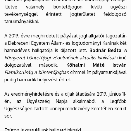
illetve valamely büntetőjogon kívüli ügyészi
tevékenységgel érintett jogterületet feldolgozó
tanulmányaikkal.
A 2019. évre meghirdetett pályázat joghallgatói tagozatán
a Debreceni Egyetem Állam- és Jogtudományi Karának két
harmadéves hallgatója is díjazott lett.
Bodnár Beáta
A
környezet büntetőjogi védelmének aktuális kihívásai
című
dolgozatával második,
Kőhalmi Máté István
Fiatalkorúság a büntetőjogban
címmel írt pályamunkájával
pedig harmadik helyezést ért el.
Az eredményhirdetésre és a díjak átadására 2019. június 11-
én, az Ügyészség Napja alkalmából a Legfőbb
Ügyészségen tartott ünnepi rendezvény keretében került
sor.
Ezúton is gratulálunk hallgatóinknak!