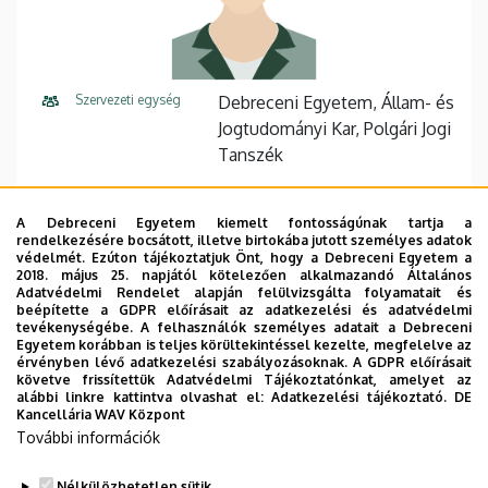
Szervezeti egység
Debreceni Egyetem, Állam- és
Jogtudományi Kar, Polgári Jogi
Tanszék
Központi telefonszám
+36 52 512 700
77112
A Debreceni Egyetem kiemelt fontosságúnak tartja a
E-mail cím
kiss.tibor@law.unideb.hu
rendelkezésére bocsátott, illetve birtokába jutott személyes adatok
védelmét. Ezúton tájékoztatjuk Önt, hogy a Debreceni Egyetem a
2018. május 25. napjától kötelezően alkalmazandó Általános
Fax
+36 52 512 706
Adatvédelmi Rendelet alapján felülvizsgálta folyamatait és
beépítette a GDPR előírásait az adatkezelési és adatvédelmi
Cím
4028 Debrecen, Kassai út 26.
tevékenységébe. A felhasználók személyes adatait a Debreceni
Egyetem korábban is teljes körültekintéssel kezelte, megfelelve az
érvényben lévő adatkezelési szabályozásoknak. A GDPR előírásait
Épület
Állam- és Jogtudományi Kar
követve frissítettük Adatvédelmi Tájékoztatónkat, amelyet az
épület
alábbi linkre kattintva olvashat el:
Adatkezelési tájékoztató.
DE
Kancellária WAV Központ
További információk
Emelet, ajtó
1. emelet, A/117 (tanszéki
szoba)
Nélkülözhetetlen sütik