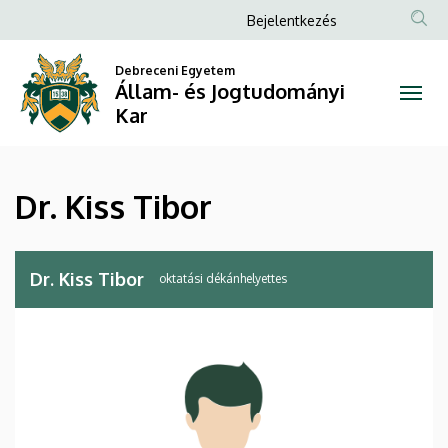
Dr.
Ugrás
Anonim
Bejelentkezés
a
Felhasználói
Kiss
tartalomra
Debreceni Egyetem
fiók
Állam- és Jogtudományi
Tibor
menüje
Kar
|
Állam-
Dr. Kiss Tibor
és
Jogtudományi
Dr. Kiss Tibor
oktatási dékánhelyettes
Kar