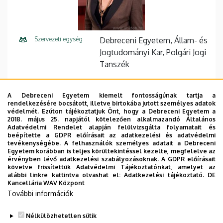
Szervezeti egység
Debreceni Egyetem, Állam- és
Jogtudományi Kar, Polgári Jogi
Tanszék
Központi telefonszám
+36 52 512 700
77007
A Debreceni Egyetem kiemelt fontosságúnak tartja a
E-mail cím
csecsy.andrea@law.unideb.hu
rendelkezésére bocsátott, illetve birtokába jutott személyes adatok
védelmét. Ezúton tájékoztatjuk Önt, hogy a Debreceni Egyetem a
2018. május 25. napjától kötelezően alkalmazandó Általános
Fax
+36 52 512 706
Adatvédelmi Rendelet alapján felülvizsgálta folyamatait és
beépítette a GDPR előírásait az adatkezelési és adatvédelmi
Cím
4028 Debrecen, Kassai út 26.
tevékenységébe. A felhasználók személyes adatait a Debreceni
Egyetem korábban is teljes körültekintéssel kezelte, megfelelve az
érvényben lévő adatkezelési szabályozásoknak. A GDPR előírásait
Épület
Állam- és Jogtudományi Kar
követve frissítettük Adatvédelmi Tájékoztatónkat, amelyet az
épület
alábbi linkre kattintva olvashat el:
Adatkezelési tájékoztató.
DE
Kancellária WAV Központ
További információk
Emelet, ajtó
1. emelet, A/118 (tanszéki
szoba)
Nélkülözhetetlen sütik