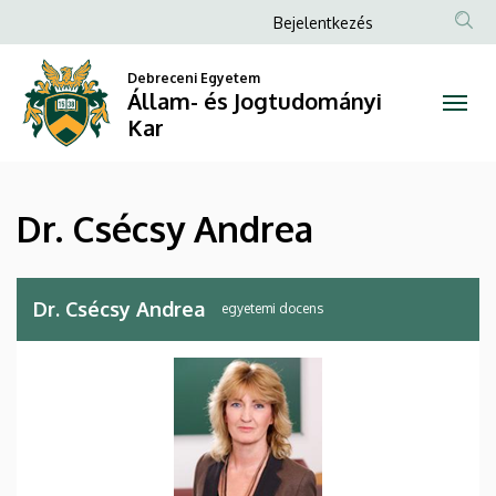
Dr.
Ugrás
Anonim
Bejelentkezés
a
Felhasználói
Csécsy
tartalomra
Debreceni Egyetem
fiók
Állam- és Jogtudományi
Andrea
menüje
Kar
|
Állam-
Dr. Csécsy Andrea
és
Jogtudományi
Dr. Csécsy Andrea
egyetemi docens
Kar