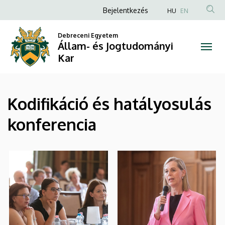
|
Ugrás
Anonim
Bejelentkezés
HU
EN
a
Felhasználói
Állam-
tartalomra
Debreceni Egyetem
fiók
Állam- és Jogtudományi
és
menüje
Kar
Jogtudományi
Kar
Kodifikáció és hatályosulás
konferencia