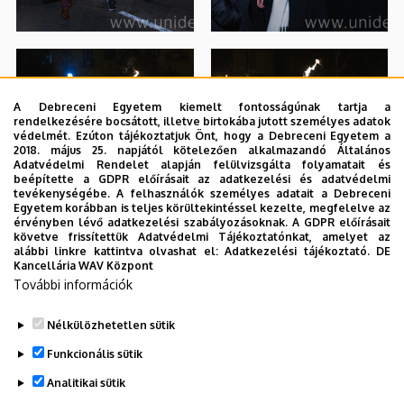
A Debreceni Egyetem kiemelt fontosságúnak tartja a
rendelkezésére bocsátott, illetve birtokába jutott személyes adatok
védelmét. Ezúton tájékoztatjuk Önt, hogy a Debreceni Egyetem a
2018. május 25. napjától kötelezően alkalmazandó Általános
Adatvédelmi Rendelet alapján felülvizsgálta folyamatait és
beépítette a GDPR előírásait az adatkezelési és adatvédelmi
tevékenységébe. A felhasználók személyes adatait a Debreceni
Egyetem korábban is teljes körültekintéssel kezelte, megfelelve az
érvényben lévő adatkezelési szabályozásoknak. A GDPR előírásait
követve frissítettük Adatvédelmi Tájékoztatónkat, amelyet az
alábbi linkre kattintva olvashat el:
Adatkezelési tájékoztató.
DE
Kancellária WAV Központ
További információk
Nélkülözhetetlen sütik
Funkcionális sütik
Analitikai sütik