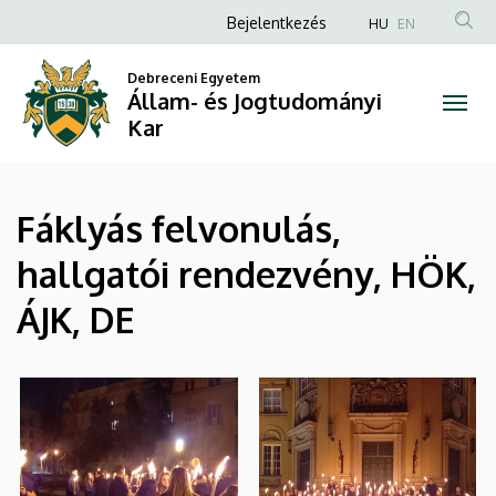
|
Ugrás
Anonim
Bejelentkezés
HU
EN
a
Felhasználói
Állam-
tartalomra
Debreceni Egyetem
fiók
Állam- és Jogtudományi
és
menüje
Kar
Jogtudományi
Kar
Fáklyás felvonulás,
hallgatói rendezvény, HÖK,
ÁJK, DE