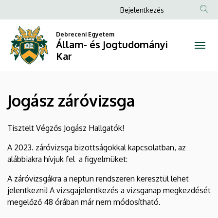
Jogász
Ugrás
Anonim
Bejelentkezés
a
Felhasználói
záróvizsga
tartalomra
Debreceni Egyetem
fiók
Állam- és Jogtudományi
|
menüje
Kar
Állam-
és
Jogász záróvizsga
Jogtudományi
Kar
Tisztelt Végzős Jogász Hallgatók!
A 2023. záróvizsga bizottságokkal kapcsolatban, az
alábbiakra hívjuk fel a figyelmüket:
A záróvizsgákra a neptun rendszeren keresztül lehet
jelentkezni! A vizsgajelentkezés a vizsganap megkezdését
megelőző 48 órában már nem módosítható.