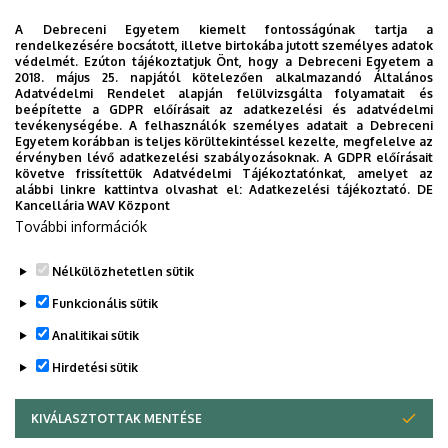
A Debreceni Egyetem kiemelt fontosságúnak tartja a
rendelkezésére bocsátott, illetve birtokába jutott személyes adatok
Szakdolgozat, záróvizsga
védelmét. Ezúton tájékoztatjuk Önt, hogy a Debreceni Egyetem a
2018. május 25. napjától kötelezően alkalmazandó Általános
Adatvédelmi Rendelet alapján felülvizsgálta folyamatait és
beépítette a GDPR előírásait az adatkezelési és adatvédelmi
tevékenységébe. A felhasználók személyes adatait a Debreceni
Egyetem korábban is teljes körültekintéssel kezelte, megfelelve az
érvényben lévő adatkezelési szabályozásoknak. A GDPR előírásait
Igazságügyi
Jogi asszisztens
követve frissítettük Adatvédelmi Tájékoztatónkat, amelyet az
igazgatási
alábbi linkre kattintva olvashat el:
Adatkezelési tájékoztató.
DE
Kancellária WAV Központ
További információk
Nélkülözhetetlen sütik
Funkcionális sütik
Jogász
Analitikai sütik
Hirdetési sütik
KIVÁLASZTOTTAK MENTÉSE
WITHDRAW CONSENT