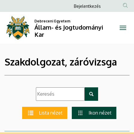
|
Ugrás
Anonim
Bejelentkezés
a
Felhasználói
Állam-
tartalomra
Debreceni Egyetem
fiók
Állam- és Jogtudományi
és
menüje
Kar
Jogtudományi
Kar
Szakdolgozat, záróvizsga
Lista nézet
Ikon nézet