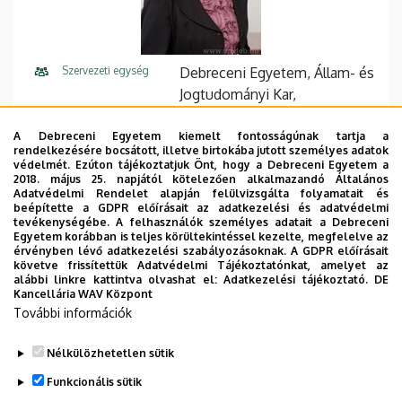
Szervezeti egység
Debreceni Egyetem, Állam- és
Jogtudományi Kar,
Jogbölcseleti és
Jogszociológiai Tanszék
A Debreceni Egyetem kiemelt fontosságúnak tartja a
rendelkezésére bocsátott, illetve birtokába jutott személyes adatok
védelmét. Ezúton tájékoztatjuk Önt, hogy a Debreceni Egyetem a
Központi telefonszám
+36 52 512 700
74806
2018. május 25. napjától kötelezően alkalmazandó Általános
Adatvédelmi Rendelet alapján felülvizsgálta folyamatait és
E-mail cím
ficsor.krisztina@law.unideb.hu
beépítette a GDPR előírásait az adatkezelési és adatvédelmi
tevékenységébe. A felhasználók személyes adatait a Debreceni
Egyetem korábban is teljes körültekintéssel kezelte, megfelelve az
Cím
4028 Debrecen, Kassai út 26.
érvényben lévő adatkezelési szabályozásoknak. A GDPR előírásait
követve frissítettük Adatvédelmi Tájékoztatónkat, amelyet az
Épület
Állam- és Jogtudományi Kar
alábbi linkre kattintva olvashat el:
Adatkezelési tájékoztató.
DE
Kancellária WAV Központ
épület
További információk
Emelet, ajtó
1. emelet, C/107
Nélkülözhetetlen sütik
Weboldal
Szervezeti weboldal
Funkcionális sütik
Tudóstér profil