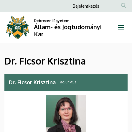
Dr.
Ugrás
Anonim
Bejelentkezés
a
Felhasználói
Ficsor
tartalomra
Debreceni Egyetem
fiók
Állam- és Jogtudományi
Krisztina
menüje
Kar
|
Állam-
Dr. Ficsor Krisztina
és
Jogtudományi
Dr. Ficsor Krisztina
adjunktus
Kar