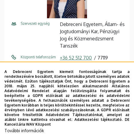
Szervezeti egység
Debreceni Egyetem, Állam- és
Jogtudományi Kar, Pénzügyi
Jog és Közmenedzsment
Tanszék
Központi telefonszám
+36 52 512 700
77119
E-mail cím
csuros.gabriella@law.unideb.h
A Debreceni Egyetem kiemelt fontosságúnak tartja a
u
rendelkezésére bocsátott, illetve birtokába jutott személyes adatok
védelmét. Ezúton tájékoztatjuk Önt, hogy a Debreceni Egyetem a
2018. május 25. napjától kötelezően alkalmazandó Általános
Fax
+36 52 512 701 / 77119
Adatvédelmi Rendelet alapján felülvizsgálta folyamatait és
beépítette a GDPR előírásait az adatkezelési és adatvédelmi
Cím
4028 Debrecen, Kassai út 26.
tevékenységébe. A felhasználók személyes adatait a Debreceni
Egyetem korábban is teljes körültekintéssel kezelte, megfelelve az
érvényben lévő adatkezelési szabályozásoknak. A GDPR előírásait
Épület
Állam- és Jogtudományi Kar
követve frissítettük Adatvédelmi Tájékoztatónkat, amelyet az
épület
alábbi linkre kattintva olvashat el:
Adatkezelési tájékoztató.
DE
Kancellária WAV Központ
További információk
Emelet, ajtó
földszint, A/14 (tanszéki