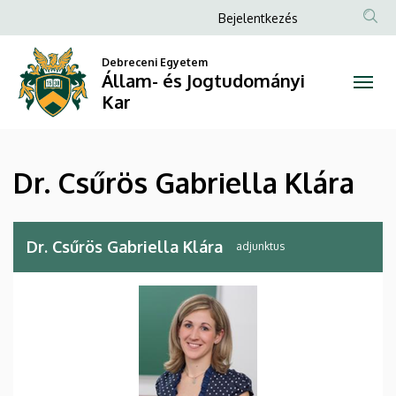
Dr.
Ugrás
Anonim
Bejelentkezés
a
Felhasználói
Csűrös
tartalomra
Debreceni Egyetem
fiók
Állam- és Jogtudományi
Gabriella
menüje
Kar
Klára
|
Dr. Csűrös Gabriella Klára
Állam-
és
Dr. Csűrös Gabriella Klára
adjunktus
Jogtudományi
Kar