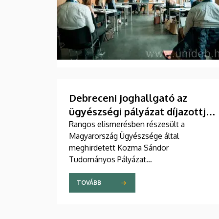
Debreceni joghallgató az
ügyészségi pályázat díjazottjai
között
Rangos elismerésben részesült a
Magyarország Ügyészsége által
meghirdetett Kozma Sándor
Tudományos Pályázat
eredményhirdetésén a Debreceni
Egyetem Állam- és Jogtudományi Karának
TOVÁBB
egyik hallgatója. Szilágyi Lili a büntetőjogi
terület joghallgatói tagozatára
jelentkezett dolgozatával, mellyel