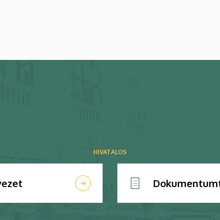
HIVATALOS
vezet
Dokumentumt