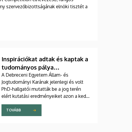
 szervezőbizottságának elnöki tisztét a
Inspirációkat adtak és kaptak a
tudományos pálya
megkezdéséhez
A Debreceni Egyetem Állam- és
Jogtudományi Karának jelenlegi és volt
PhD-hallgatói mutatták be a jog terén
elért kutatási eredményeiket azon a keddi
online konferencián, amit a Polgári
Eljárásjogi Tanszék szervezett. A kutatás
TOVÁBB
előszobája – inspirációk a tudományos
pálya megkezdéséhez című rendezvényen
tíz fiatal tudós tartott előadást.