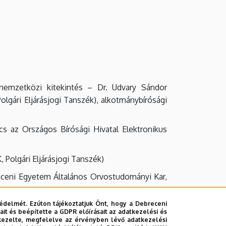
nemzetközi kitekintés – Dr. Udvary Sándor
gári Eljárásjogi Tanszék), alkotmánybírósági
cs az Országos Bírósági Hivatal Elektronikus
 Polgári Eljárásjogi Tanszék)
receni Egyetem Általános Orvostudományi Kar,
édelmét. Ezúton tájékoztatjuk Önt, hogy a Debreceni
 Recours rendszer– Dr. Nyilas Anna egyetemi
it és beépítette a GDPR előírásait az adatkezelési és
kezelte, megfelelve az érvényben lévő adatkezelési