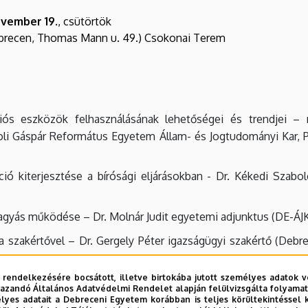
ovember 19
., csütörtök
brecen, Thomas Mann u. 49.) Csokonai Terem
ós eszközök felhasználásának lehetőségei és trendjei – 
i Gáspár Református Egyetem Állam- és Jogtudományi Kar, Pol
ió kiterjesztése a bírósági eljárásokban - Dr. Kékedi Szabol
hagyás működése – Dr. Molnár Judit egyetemi adjunktus (DE-ÁJK,
a szakértővel – Dr. Gergely Péter igazságügyi szakértő (Deb
 rendelkezésére bocsátott, illetve birtokába jutott személyes adatok v
nikus kommunikáció tapasztalatai Franciaországban – a Télé
azandó Általános Adatvédelmi Rendelet alapján felülvizsgálta folyamata
 Tanszék)
yes adatait a Debreceni Egyetem korábban is teljes körültekintéssel 