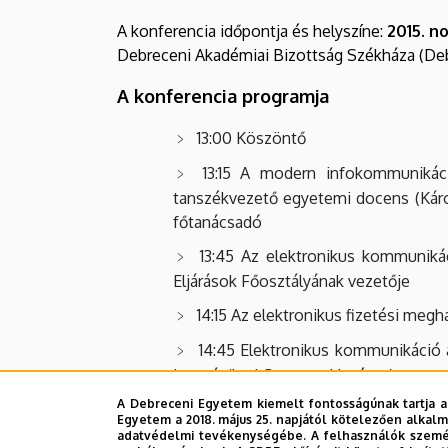
konferencia
A konferencia időpontja és helyszíne:
2015. n
|
Debreceni Akadémiai Bizottság Székháza (De
A konferencia programja
Állam-
és
13:00 Köszöntő
13:15 A modern infokommunikáci
Jogtudományi
tanszékvezető egyetemi docens (Károl
Kar
főtanácsadó
13:45 Az elektronikus kommunikác
Eljárások Főosztályának vezetője
14:15 Az elektronikus fizetési meg
14:45 Elektronikus kommunikáció 
Igazságügyi Orvostani Intézet),
A Debreceni Egyetem kiemelt fontosságúnak tartja a
15:15 Esettanulmány: Az elektro
Egyetem a 2018. május 25. napjától kötelezően alkalm
adjunktus (DE-ÁJK, Polgári Eljárásjogi
adatvédelmi tevékenységébe. A felhasználók személ