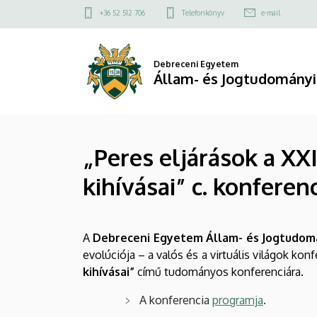
„Peres
Ugrás
Felső
+36 52 512 706
Telefonkönyv
e-mail
a
kapcsolat
eljárások
tartalomra
menü
a
Debreceni Egyetem
Állam- és Jogtudományi
XXI.
században
„Peres eljárások a XX
–
kihívásai” c. konferen
az
elektronikus
A
Debreceni Egyetem Állam- és Jogtudom
kommunikáció
evolúciója – a valós és a virtuális világok ko
kihívásai”
kihívásai”
című tudományos konferenciára.
c.
A konferencia
programja
.