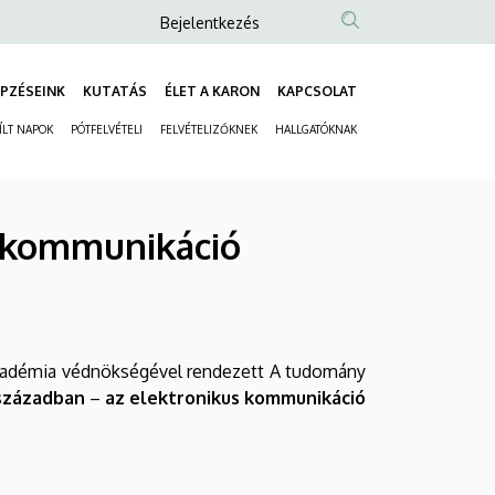
Anonim
Bejelentkezés
Felhasználói
fiók
PZÉSEINK
KUTATÁS
ÉLET A KARON
KAPCSOLAT
Fő
menüje
ÍLT NAPOK
PÓTFELVÉTELI
FELVÉTELIZŐKNEK
HALLGATÓKNAK
navigáció
Másodlagos
navigáció
s kommunikáció
kadémia védnökségével rendezett A tudomány
 században
–
az elektronikus kommunikáció