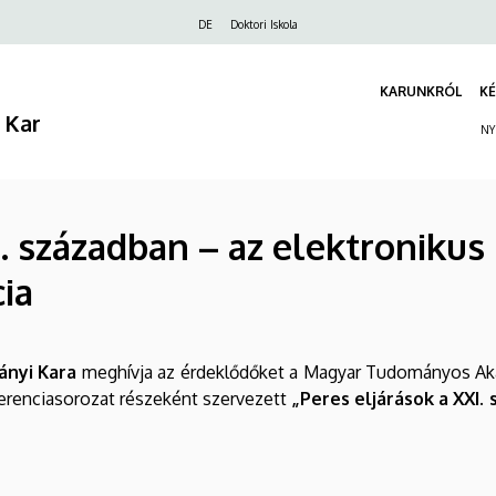
Felső
DE
Doktori Iskola
navigáció
KARUNKRÓL
KÉ
 Kar
NY
I. században – az elektroniku
cia
ányi Kara
meghívja az érdeklődőket a Magyar Tudományos A
nferenciasorozat részeként szervezett
„Peres eljárások a XXI.