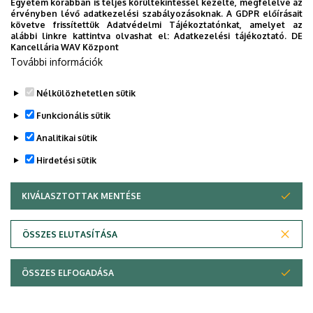
Egyetem korábban is teljes körültekintéssel kezelte, megfelelve az
érvényben lévő adatkezelési szabályozásoknak. A GDPR előírásait
Pénzbeli szociális ösztöndíj részletes szabályozását a
követve frissítettük Adatvédelmi Tájékoztatónkat, amelyet az
Debreceni Egyetem Hallgatói Térítési és Juttatási
alábbi linkre kattintva olvashat el:
Adatkezelési tájékoztató.
DE
Kancellária WAV Központ
Szabályzata
tartalmazza.
További információk
Legutóbbi frissítés:
2022. 07. 22. 14:09
Nélkülözhetetlen sütik
Funkcionális sütik
Analitikai sütik
Hirdetési sütik
KIVÁLASZTOTTAK MENTÉSE
WITHDRAW CONSENT
Adatvédelem
Adatvédelem
ÖSSZES ELUTASÍTÁSA
Technikai információk
ÖSSZES ELFOGADÁSA
Copyright © 2026 Unideb