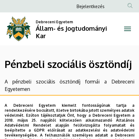
Pénzbeli
Ugrás
Anonim
Bejelentkezés
a
Felhasználói
szociális
tartalomra
Debreceni Egyetem
fiók
Állam- és Jogtudományi
ösztöndíj
menüje
Kar
|
Állam-
Pénzbeli szociális ösztöndíj
és
Jogtudományi
A pénzbeli szociális ösztöndíj formái a Debreceni
Egyetemen
Kar
rendszeres szociális ösztöndíj,
A Debreceni Egyetem kiemelt fontosságúnak tartja a
rendelkezésére bocsátott, illetve birtokába jutott személyes adatok
rendkívüli (egyszeri) szociális ösztöndíj,
védelmét. Ezúton tájékoztatjuk Önt, hogy a Debreceni Egyetem a
2018. május 25. napjától kötelezően alkalmazandó Általános
Bursa Hungarica Felsőoktatási Önkormányzati
Adatvédelmi Rendelet alapján felülvizsgálta folyamatait és
Ösztöndíj intézményi része.
beépítette a GDPR előírásait az adatkezelési és adatvédelmi
tevékenységébe. A felhasználók személyes adatait a Debreceni