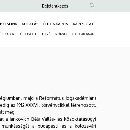
Anonim
Bejelentkezés
Felhasználói
fiók
PZÉSEINK
KUTATÁS
ÉLET A KARON
KAPCSOLAT
Fő
menüje
ÍLT NAPOK
PÓTFELVÉTELI
FELVÉTELIZŐKNEK
HALLGATÓKNAK
navigáció
Másodlagos
navigáció
llégiumban, majd a Református Jogakadémián)
dig az 1912:XXXVI. törvénycikkel létrehozott,
ult meg.
át a Jankovich Béla Vallás- és közoktatásügyi
lók munkásságát a budapesti és a kolozsvári