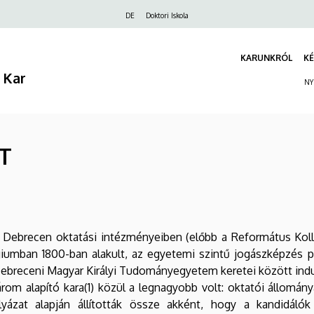
Felső
DE
Doktori Iskola
navigáció
KARUNKRÓL
KÉ
 Kar
NY
T
 Debrecen oktatási intézményeiben (előbb a Református Ko
égiumban 1800-ban alakult, az egyetemi szintű jogászképzés pe
ebreceni Magyar Királyi Tudományegyetem keretei között ind
m alapító kara(1) közül a legnagyobb volt: oktatói állomány
pályázat alapján állították össze akként, hogy a kandidá