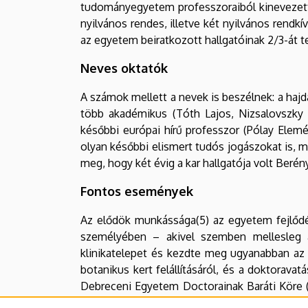
tudományegyetem professzoraiból kinevezett sz
nyilvános rendes, illetve két nyilvános rendkí
az egyetem beiratkozott hallgatóinak 2/3-át tet
Neves oktatók
A számok mellett a nevek is beszélnek: a hajd
több akadémikus (Tóth Lajos, Nizsalovszky End
későbbi európai hírű professzor (Pólay Elem
olyan későbbi elismert tudós jogászokat is, m
meg, hogy két évig a kar hallgatója volt Berén
Fontos események
Az elődök munkássága(5) az egyetem fejlődé
személyében – akivel szemben mellesleg a v
klinikatelepet és kezdte meg ugyanabban az é
botanikus kert felállításáról, és a doktorava
Debreceni Egyetem Doctorainak Baráti Köre (
ekkor került először napirendre a gyógyszeré