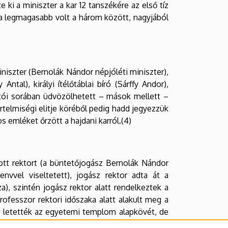
ki a miniszter a kar 12 tanszékére az első tíz
ze a legmagasabb volt a három között, nagyjából
niszter (Bernolák Nándor népjóléti miniszter),
tal), királyi ítélőtáblai bíró (Sárffy Andor),
atói sorában üdvözölhetett – mások mellett –
rtelmiségi elitje köréből pedig hadd jegyezzük
s emléket őrzött a hajdani karról.(4)
tt rektort (a büntetőjogász Bernolák Nándor
nvvel viseltetett), jogász rektor adta át a
), szintén jogász rektor alatt rendelkeztek a
rofesszor rektori időszaka alatt alakult meg a
r letették az egyetemi templom alapkövét, de
űködését az olasz tanszék is (Bacsó Jenő). Ez