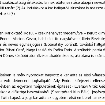
akbizottság értékelte. Ennek előterjesztése alapján nevezte 
vüli tanárt.(2) Az induláskor a kar hallgatói létszáma is mess
te ki.(3)
ani kar oktatói közül – csak néhányat megemlítve – került ki mi
re, Marton Géza), habilitált itt nagykövet (Ullein-Reviczky An
ér és neves egyházjogász (Boleratzky Loránd), továbbá hallg
int Bihari Ottó, Nagy László és Cséka Ervin. A szűkebb pátria é
yi Dénes későbbi atomfizikus akadémikus is, aki utána is számo
sében is mély nyomokat hagyott: e kar adta az első választo
olt debreceni joghallgató, Ady Endre, kifejezett ellensze
vben az egyetem főépületének építését (Illyefalvi Vitéz Géza
táskor a diáktóga használatáról (Szentpéteri Kun Béla), jogászp
Tóth Lajos), a jogi kar adta az egyetem első emberét, amiko
szképzés és az angol szak beindítása, és ekkor kezdte meg m