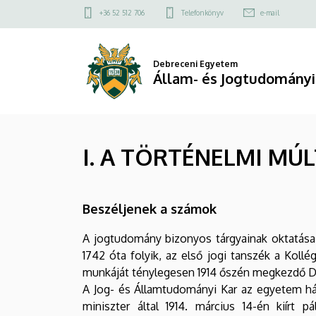
I.
Ugrás
Felső
+36 52 512 706
Telefonkönyv
e-mail
a
kapcsolat
A
tartalomra
menü
TÖRTÉNELMI
Debreceni Egyetem
Állam- és Jogtudományi
MÚLT
|
I. A TÖRTÉNELMI MÚL
Állam-
és
Beszéljenek a számok
Jogtudományi
A jogtudomány bizonyos tárgyainak oktatása
Kar
1742 óta folyik, az első jogi tanszék a Koll
munkáját ténylegesen 1914 őszén megkezdő D
A Jog- és Államtudományi Kar az egyetem háro
miniszter által 1914. március 14-én kiírt 