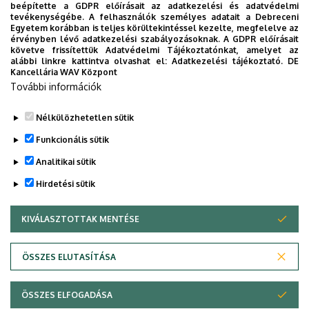
beépítette a GDPR előírásait az adatkezelési és adatvédelmi
értékelkötelezettséggel jár együtt a jogtudósi perspektíva
tevékenységébe. A felhasználók személyes adatait a Debreceni
vállalása, és miként befolyásolja e perspektíva a
Egyetem korábban is teljes körültekintéssel kezelte, megfelelve az
érvényben lévő adatkezelési szabályozásoknak. A GDPR előírásait
jogtudomány tudományos pozícióját.
követve frissítettük Adatvédelmi Tájékoztatónkat, amelyet az
alábbi linkre kattintva olvashat el:
Adatkezelési tájékoztató.
DE
A konferencia
meghívója
.
Kancellária WAV Központ
További információk
A konferencia részletes
programja
.
Nélkülözhetetlen sütik
Konferencia koncepció
.
Funkcionális sütik
A rendezvényre minden érdeklődőt szeretettel várunk!
Analitikai sütik
Hirdetési sütik
Legutóbbi frissítés:
2022. 07. 22. 14:09
KIVÁLASZTOTTAK MENTÉSE
WITHDRAW CONSENT
Adatvédelem
Adatvédelem
ÖSSZES ELUTASÍTÁSA
Technikai információk
ÖSSZES ELFOGADÁSA