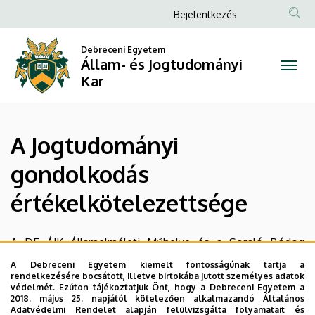
A
Ugrás
Anonim
Bejelentkezés
a
Felhasználói
Jogtudományi
tartalomra
Debreceni Egyetem
fiók
Állam- és Jogtudományi
gondolkodás
menüje
Kar
értékelkötelezettsége
|
A Jogtudományi
Állam-
gondolkodás
és
értékelkötelezettsége
Jogtudományi
Kar
A DE ÁJK Államelméleti Műhelye és a Somló Bódog
Társaság „A Jogtudományi gondolkodás
A Debreceni Egyetem kiemelt fontosságúnak tartja a
értékelkötelezettsége” címmel rendez konferenciát 2017.
rendelkezésére bocsátott, illetve birtokába jutott személyes adatok
védelmét. Ezúton tájékoztatjuk Önt, hogy a Debreceni Egyetem a
április 22-én Debrecenben. A konferencia résztvevői arra a
2018. május 25. napjától kötelezően alkalmazandó Általános
kérdésre keresik a választ, hogy milyen
Adatvédelmi Rendelet alapján felülvizsgálta folyamatait és