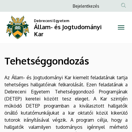
Tehetséggondozás
Ugrás
Anonim
Bejelentkezés
a
Felhasználói
|
tartalomra
Debreceni Egyetem
fiók
Állam- és Jogtudományi
Állam-
menüje
Kar
és
Jogtudományi
Tehetséggondozás
Kar
Az Állam- és Jogtudományi Kar kiemelt feladatának tartja
tehetséges hallgatóinak felkarolását. Ezen feladatának a
Debreceni Egyetem Tehetséggondozó Programjának
(DETEP) keretei között tesz eleget. A Kar szintjén
működő DETEP programban a kiválasztott hallgatók
önálló kutatómunkájukat a kar oktatói közül kikerülő
tutorok irányításával végzik. A program célja, hogy a
hallgatók valamilyen tudományos igénnyel mérhető