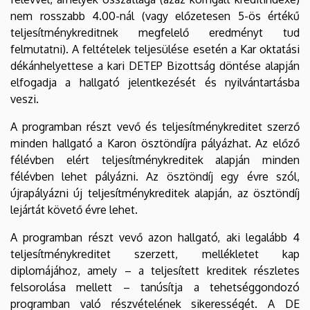
nem rosszabb 4.00-nál (vagy előzetesen 5-ös értékű
teljesítménykreditnek megfelelő eredményt tud
felmutatni). A feltételek teljesülése esetén a Kar oktatási
dékánhelyettese a kari DETEP Bizottság döntése alapján
elfogadja a hallgató jelentkezését és nyilvántartásba
veszi.
A programban részt vevő és teljesítménykreditet szerző
minden hallgató a Karon ösztöndíjra pályázhat. Az előző
félévben elért teljesítménykreditek alapján minden
félévben lehet pályázni. Az ösztöndíj egy évre szól,
újrapályázni új teljesítménykreditek alapján, az ösztöndíj
lejártát követő évre lehet.
A programban részt vevő azon hallgató, aki legalább 4
teljesítménykreditet szerzett, mellékletet kap
diplomájához, amely – a teljesített kreditek részletes
felsorolása mellett – tanúsítja a tehetséggondozó
programban való részvételének sikerességét. A DE