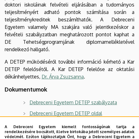
doktori iskoláinak felvételi eljárásában a tudományos
teljesítményért adható pontok számítása során a
teljesítménykreditek beszámíthatók. A Debreceni
Egyetem valamely MA szakjára való jelentkezéskor a
felvételi szabályzatban meghatározott pontot kaphat a
DE Tehetségprogramjának diplomamellékletével
rendelkező hallgató.
A DETEP működéséről további információ kérhető a Kar
DETEP felelősétől. A Kar DETEP felelőse az oktatási
dékánhelyettes,
Dr. Árva Zsuzsanna
.
Dokumentumok
Debreceni Egyetem DETEP szabályzata
Debreceni Egyetem DETEP oldal
DETEP Hallgatói Tájékoztató
A Debreceni Egyetem kiemelt fontosságúnak tartja a
rendelkezésére bocsátott, illetve birtokába jutott személyes adatok
DETEP Jelentkezési lap
védelmét. Ezúton tájékoztatjuk Önt, hogy a Debreceni Egyetem a