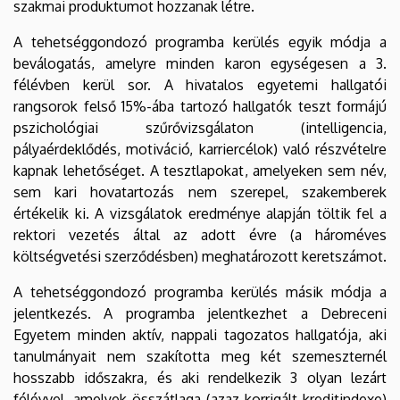
szakmai produktumot hozzanak létre.
A tehetséggondozó programba kerülés egyik módja a
beválogatás, amelyre minden karon egységesen a 3.
félévben kerül sor. A hivatalos egyetemi hallgatói
rangsorok felső 15%-ába tartozó hallgatók teszt formájú
pszichológiai szűrővizsgálaton (intelligencia,
pályaérdeklődés, motiváció, karriercélok) való részvételre
kapnak lehetőséget. A tesztlapokat, amelyeken sem név,
sem kari hovatartozás nem szerepel, szakemberek
értékelik ki. A vizsgálatok eredménye alapján töltik fel a
rektori vezetés által az adott évre (a hároméves
költségvetési szerződésben) meghatározott keretszámot.
A tehetséggondozó programba kerülés másik módja a
jelentkezés. A programba jelentkezhet a Debreceni
Egyetem minden aktív, nappali tagozatos hallgatója, aki
tanulmányait nem szakította meg két szemeszternél
hosszabb időszakra, és aki rendelkezik 3 olyan lezárt
félévvel, amelyek összátlaga (azaz korrigált kreditindexe)