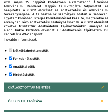
2018. május 25. napjától kötelezően alkalmazandó Általános
DETEP Ösztöndíj
(csak a "régi" programra
Adatvédelmi Rendelet alapján felülvizsgálta folyamatait és
beépítette a GDPR előírásait az adatkezelési és adatvédelmi
érvényes)
tevékenységébe. A felhasználók személyes adatait a Debreceni
Egyetem korábban is teljes körültekintéssel kezelte, megfelelve az
DETEP Ösztöndíj Pályázati Lap
(csak az "új"
érvényben lévő adatkezelési szabályozásoknak. A GDPR előírásait
programra érvényes)
követve frissítettük Adatvédelmi Tájékoztatónkat, amelyet az
alábbi linkre kattintva olvashat el:
Adatkezelési tájékoztató.
DE
Kancellária WAV Központ
DETEP Értékelőlap
(csak a "régi" programra
További információk
érvényes)
Fónai Mihály: A Debreceni Egyetem
Nélkülözhetetlen sütik
Tehetséggondozó Programjába került hallgatók
Funkcionális sütik
rekrutációja és a szakok értékelése
Analitikai sütik
Hirdetési sütik
Legutóbbi frissítés:
2022. 07. 25. 15:27
KIVÁLASZTOTTAK MENTÉSE
WITHDRAW CONSENT
Adatvédelem
Adatvédelem
ÖSSZES ELUTASÍTÁSA
Technikai információk