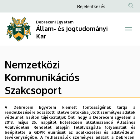
Nemzetközi
Ugrás
Anonim
Bejelentkezés
a
Felhasználói
Kommunikációs
tartalomra
Debreceni Egyetem
fiók
Állam- és Jogtudományi
Szakcsoport
menüje
Kar
|
Állam-
Nemzetközi
és
Kommunikációs
Jogtudományi
Szakcsoport
Kar
A Debreceni Egyetem kiemelt fontosságúnak tartja a
Tanszéki
Tanszéki
Oktatott
rendelkezésére bocsátott, illetve birtokába jutott személyes adatok
munkatársaink
dokumentumtár
tárgyak
védelmét. Ezúton tájékoztatjuk Önt, hogy a Debreceni Egyetem a
2018. május 25. napjától kötelezően alkalmazandó Általános
Adatvédelmi Rendelet alapján felülvizsgálta folyamatait és
beépítette a GDPR előírásait az adatkezelési és adatvédelmi
tevékenységébe. A felhasználók személyes adatait a Debreceni