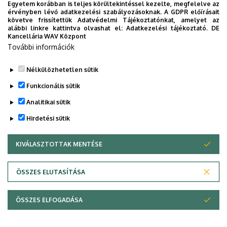
Csoportvezető:
Prof. Dr. Fézer Tamás, egyetemi tanár
Egyetem korábban is teljes körültekintéssel kezelte, megfelelve az
érvényben lévő adatkezelési szabályozásoknak. A GDPR előírásait
követve frissítettük Adatvédelmi Tájékoztatónkat, amelyet az
alábbi linkre kattintva olvashat el:
Adatkezelési tájékoztató.
DE
A Nemzetközi Kommunikációs Szakcsoporthoz tartoznak
Kancellária WAV Központ
karunk nyelvtanárai.
További információk
További információk a Debreceni Egyetemen folyó
Nélkülözhetetlen sütik
nyelvoktatásról és a Debreceni Egyetemen letehető
Funkcionális sütik
nyelvvizsgákról az
Idegennyelvi Központ TEK
Szakcsoport
honlapján találhatók.
Analitikai sütik
Hirdetési sütik
Legutóbbi frissítés:
2025. 02. 24. 14:45
KIVÁLASZTOTTAK MENTÉSE
WITHDRAW CONSENT
Adatvédelem
Adatvédelem
ÖSSZES ELUTASÍTÁSA
Technikai információk
ÖSSZES ELFOGADÁSA
Copyright © 2026 Unideb