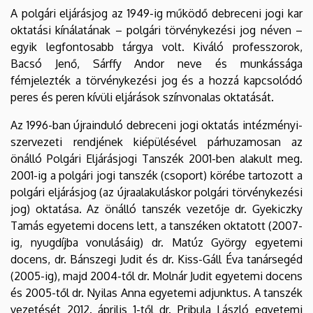
A polgári eljárásjog az 1949-ig működő debreceni jogi kar
oktatási kínálatának – polgári törvénykezési jog néven –
egyik legfontosabb tárgya volt. Kiváló professzorok,
Bacsó Jenő, Sárffy Andor neve és munkássága
fémjelezték a törvénykezési jog és a hozzá kapcsolódó
peres és peren kívüli eljárások színvonalas oktatását.
Az 1996-ban újrainduló debreceni jogi oktatás intézményi-
szervezeti rendjének kiépülésével párhuzamosan az
önálló Polgári Eljárásjogi Tanszék 2001-ben alakult meg.
2001-ig a polgári jogi tanszék (csoport) körébe tartozott a
polgári eljárásjog (az újraalakuláskor polgári törvénykezési
jog) oktatása. Az önálló tanszék vezetője dr. Gyekiczky
Tamás egyetemi docens lett, a tanszéken oktatott (2007-
ig, nyugdíjba vonulásáig) dr. Matúz György egyetemi
docens, dr. Bánszegi Judit és dr. Kiss-Gáll Éva tanársegéd
(2005-ig), majd 2004-től dr. Molnár Judit egyetemi docens
és 2005-től dr. Nyilas Anna egyetemi adjunktus. A tanszék
vezetését 2012. április 1-től dr. Pribula László egyetemi