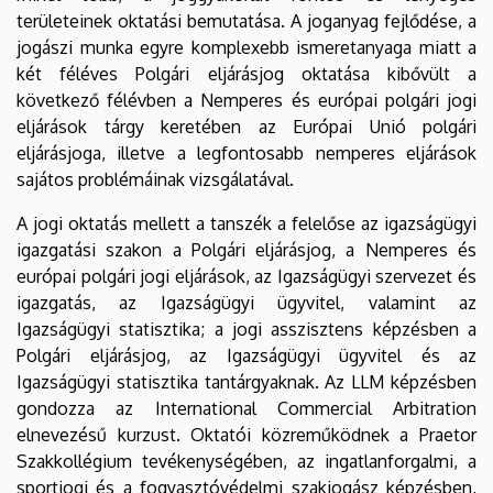
területeinek oktatási bemutatása. A joganyag fejlődése, a
jogászi munka egyre komplexebb ismeretanyaga miatt a
két féléves Polgári eljárásjog oktatása kibővült a
következő félévben a Nemperes és európai polgári jogi
eljárások tárgy keretében az Európai Unió polgári
eljárásjoga, illetve a legfontosabb nemperes eljárások
sajátos problémáinak vizsgálatával.
A jogi oktatás mellett a tanszék a felelőse az igazságügyi
igazgatási szakon a Polgári eljárásjog, a Nemperes és
európai polgári jogi eljárások, az Igazságügyi szervezet és
igazgatás, az Igazságügyi ügyvitel, valamint az
Igazságügyi statisztika; a jogi asszisztens képzésben a
Polgári eljárásjog, az Igazságügyi ügyvitel és az
Igazságügyi statisztika tantárgyaknak. Az LLM képzésben
gondozza az International Commercial Arbitration
elnevezésű kurzust. Oktatói közreműködnek a Praetor
Szakkollégium tevékenységében, az ingatlanforgalmi, a
sportjogi és a fogyasztóvédelmi szakjogász képzésben,