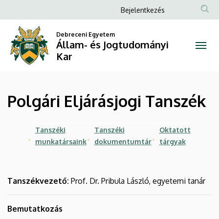
Polgári
Ugrás
Anonim
Bejelentkezés
a
Felhasználói
Eljárásjogi
tartalomra
Debreceni Egyetem
fiók
Állam- és Jogtudományi
Tanszék
menüje
Kar
|
Állam-
Polgári Eljárásjogi Tanszék
és
Jogtudományi
Tanszéki
Tanszéki
Oktatott
munkatársaink
dokumentumtár
tárgyak
Kar
Tanszékvezető:
Prof. Dr. Pribula László, egyetemi tanár
Bemutatkozás