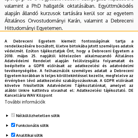
valamint a PhD hallgatók oktatásában. Együttműködés
alapján állandó kurzusok tartására kerül sor az egyetem
Általános Orvostudományi Karán, valamint a Debreceni
Hittudományi Egyetemen.
A tanszék munkatársai kutatási témáikkal nagyrészt
A Debreceni Egyetem kiemelt fontosságúnak tartja a
rendelkezésére bocsátott, illetve birtokába jutott személyes adatok
lefedik a tanszék szakmai működésének területét. Így a
védelmét. Ezúton tájékoztatjuk Önt, hogy a Debreceni Egyetem a
perjog 1945 utáni története, a fizetési meghagyásos
2018. május 25. napjától kötelezően alkalmazandó Általános
Adatvédelmi Rendelet alapján felülvizsgálta folyamatait és
eljárás, a kis értékű követeléseket érintő
beépítette a GDPR előírásait az adatkezelési és adatvédelmi
igényérvényesítés, az európai polgári eljárásjog rendszere
tevékenységébe. A felhasználók személyes adatait a Debreceni
Egyetem korábban is teljes körültekintéssel kezelte, megfelelve az
és problémái, az orvosi kártérítési felelősség, a sajtó-
érvényben lévő adatkezelési szabályozásoknak. A GDPR előírásait
helyreigazítás és sportjog alkotják a tudományos munka
követve frissítettük Adatvédelmi Tájékoztatónkat, amelyet az
alábbi linkre kattintva olvashat el:
Adatkezelési tájékoztató.
DE
főbb csomópontjait.
Kancellária WAV Központ
További információk
A tanszék oktatási tevékenységét rendszeres diákköri
munka egészíti ki. Diákkörünk eddigi legnagyobb
Nélkülözhetetlen sütik
eredményei a 2007-es, a 2017-es, majd a 2021-es OTDK
Funkcionális sütik
Polgári Eljárásjogi Szekciójában elért első helyezések
voltak.
Analitikai sütik