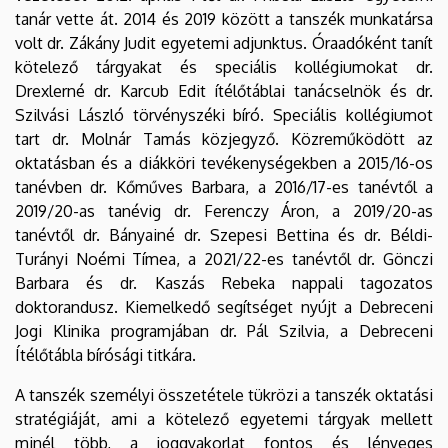
tanár vette át. 2014 és 2019 között a tanszék munkatársa
volt dr. Zákány Judit egyetemi adjunktus. Óraadóként tanít
kötelező tárgyakat és speciális kollégiumokat dr.
Drexlerné dr. Karcub Edit ítélőtáblai tanácselnök és dr.
Szilvási László törvényszéki bíró. Speciális kollégiumot
tart dr. Molnár Tamás közjegyző. Közreműködött az
oktatásban és a diákköri tevékenységekben a 2015/16-os
tanévben dr. Kőműves Barbara, a 2016/17-es tanévtől a
2019/20-as tanévig dr. Ferenczy Áron, a 2019/20-as
tanévtől dr. Bányainé dr. Szepesi Bettina és dr. Béldi-
Turányi Noémi Tímea, a 2021/22-es tanévtől dr. Gönczi
Barbara és dr. Kaszás Rebeka nappali tagozatos
doktorandusz. Kiemelkedő segítséget nyújt a Debreceni
Jogi Klinika programjában dr. Pál Szilvia, a Debreceni
Ítélőtábla bírósági titkára.
A tanszék személyi összetétele tükrözi a tanszék oktatási
stratégiáját, ami a kötelező egyetemi tárgyak mellett
minél több, a joggyakorlat fontos és lényeges