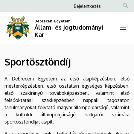
Sportösztöndíj
Ugrás
Anonim
Bejelentkezés
a
Felhasználói
|
tartalomra
Debreceni Egyetem
fiók
Állam- és Jogtudományi
Állam-
menüje
Kar
és
Jogtudományi
Sportösztöndíj
Kar
A Debreceni Egyetem az első alapképzésben, első
mesterképzésben, első osztatlan egységes képzésben,
első szakirányú továbbképzésben, valamint első
felsőoktatási szakképzésben nappali tagozaton
tanulmányokat folytató magyar állampolgárságú, valamint
a külföldi állampolgárságú hallgatói számára
sportösztöndíjat alapít.
Az ösztöndíjban azok a hallgatók részesülhetnek, akik az