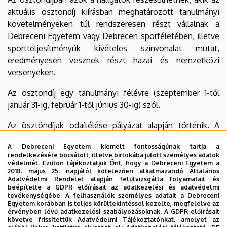
aktuális ösztöndíj kiírásban meghatározott tanulmányi
követelményeken túl rendszeresen részt vállalnak a
Debreceni Egyetem vagy Debrecen sportéletében, illetve
sportteljesítményük kivételes színvonalat mutat,
eredményesen vesznek részt hazai és nemzetközi
versenyeken.
Az ösztöndíj egy tanulmányi félévre (szeptember 1-től
január 31-ig, február 1-től június 30-ig) szól.
Az ösztöndíjak odaítélése pályázat alapján történik. A
pályázatokat a rektor írja ki a félév kezdetekor azzal, hogy
A Debreceni Egyetem kiemelt fontosságúnak tartja a
a pályázat benyújtási határideje legalább 10 nap, és a
rendelkezésére bocsátott, illetve birtokába jutott személyes adatok
pályázatokról való döntést minden félév második hónap
védelmét. Ezúton tájékoztatjuk Önt, hogy a Debreceni Egyetem a
2018. május 25. napjától kötelezően alkalmazandó Általános
végéig meg kell hozni. A pályázat formai követelményét
Adatvédelmi Rendelet alapján felülvizsgálta folyamatait és
és a pályázathoz csatolandó igazolásokat, mellékleteket a
beépítette a GDPR előírásait az adatkezelési és adatvédelmi
tevékenységébe. A felhasználók személyes adatait a Debreceni
pályázati kiírásban kell meghatározni. A pályázati kiírást az
Egyetem korábban is teljes körültekintéssel kezelte, megfelelve az
egyetem internetes honlapján kell közzétenni.
érvényben lévő adatkezelési szabályozásoknak. A GDPR előírásait
követve frissítettük Adatvédelmi Tájékoztatónkat, amelyet az