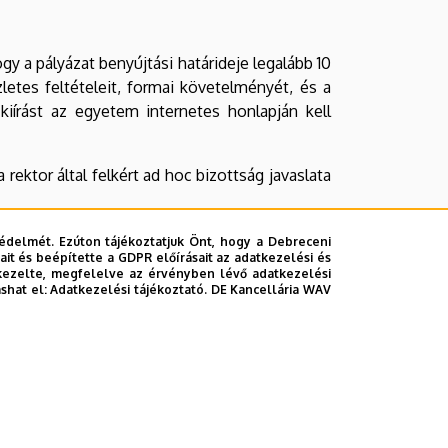
ogy a pályázat benyújtási határideje legalább 10
etes feltételeit, formai követelményét, és a
 kiírást az egyetem internetes honlapján kell
ektor által felkért ad hoc bizottság javaslata
artalmazza.
édelmét. Ezúton tájékoztatjuk Önt, hogy a Debreceni
it és beépítette a GDPR előírásait az adatkezelési és
kezelte, megfelelve az érvényben lévő adatkezelési
ashat el:
Adatkezelési tájékoztató.
DE Kancellária WAV