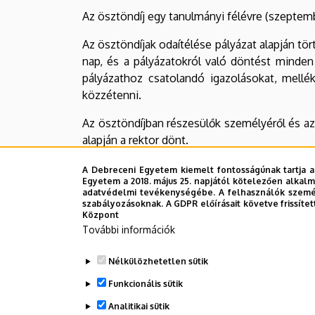
Az ösztöndíj egy tanulmányi félévre (szeptember 
Az ösztöndíjak odaítélése pályázat alapján tört
nap, és a pályázatokról való döntést minden
pályázathoz csatolandó igazolásokat, mellékl
közzétenni.
Az ösztöndíjban részesülők személyéről és az 
alapján a rektor dönt.
A rektori ösztöndíj részletes szabályozását a
D
A Debreceni Egyetem kiemelt fontosságúnak tartja a
Egyetem a 2018. május 25. napjától kötelezően alkalm
adatvédelmi tevékenységébe. A felhasználók személ
Legutóbbi frissítés:
2022. 07. 22. 14:09
szabályozásoknak. A GDPR előírásait követve frissítet
Központ
További információk
Nélkülözhetetlen sütik
Funkcionális sütik
Analitikai sütik