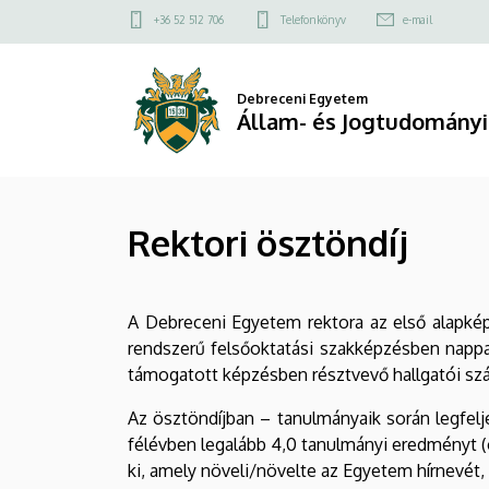
Rektori
Ugrás
Felső
+36 52 512 706
Telefonkönyv
e-mail
a
kapcsolat
ösztöndíj
tartalomra
menü
|
Debreceni Egyetem
Állam- és Jogtudományi
Állam-
és
Rektori ösztöndíj
Jogtudományi
Kar
A Debreceni Egyetem rektora az első alapképz
rendszerű felsőoktatási szakképzésben nappal
támogatott képzésben résztvevő hallgatói szám
Az ösztöndíjban – tanulmányaik során legfel
félévben legalább 4,0 tanulmányi eredményt (
ki, amely növeli/növelte az Egyetem hírnevét, 