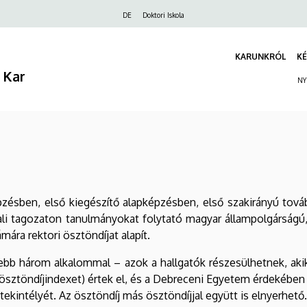
Felső
DE
Doktori Iskola
navigáció
KARUNKRÓL
KÉ
 Kar
NY
ésben, első kiegészítő alapképzésben, első szakirányú továb
i tagozaton tanulmányokat folytató magyar állampolgárságú, 
ára rektori ösztöndíjat alapít.
jebb három alkalommal – azok a hallgatók részesülhetnek, aki
ösztöndíjindexet) értek el, és a Debreceni Egyetem érdekében 
tekintélyét. Az ösztöndíj más ösztöndíjjal együtt is elnyerhető.