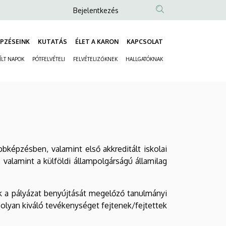
Anonim
Bejelentkezés
Felhasználói
fiók
PZÉSEINK
KUTATÁS
ÉLET A KARON
KAPCSOLAT
Fő
menüje
ÍLT NAPOK
PÓTFELVÉTELI
FELVÉTELIZŐKNEK
HALLGATÓKNAK
navigáció
Másodlagos
navigáció
bképzésben, valamint első akkreditált iskolai
valamint a külföldi állampolgárságú államilag
k a pályázat benyújtását megelőző tanulmányi
olyan kiváló tevékenységet fejtenek/fejtettek