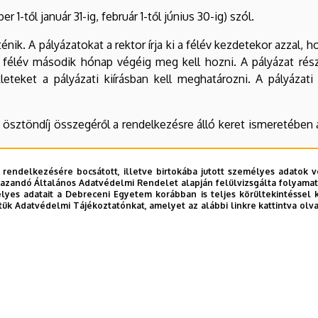
1-től január 31-ig, február 1-től június 30-ig) szól.
énik. A pályázatokat a rektor írja ki a félév kezdetekor azzal, h
 félév második hónap végéig meg kell hozni. A pályázat részl
eteket a pályázati kiírásban kell meghatározni. A pályázati
ösztöndíj összegéről a rendelkezésre álló keret ismeretében a r
ebreceni Egyetem Hallgatói Térítési és Juttatási Szabályzata
t
 rendelkezésére bocsátott, illetve birtokába jutott személyes adatok v
azandó Általános Adatvédelmi Rendelet alapján felülvizsgálta folyamata
yes adatait a Debreceni Egyetem korábban is teljes körültekintéssel 
tük Adatvédelmi Tájékoztatónkat, amelyet az alábbi linkre kattintva olv