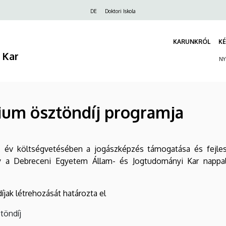
Felső
DE
Doktori Iskola
navigáció
KARUNKRÓL
KÉ
 Kar
NY
rium ösztöndíj programja
. év költségvetésében a jogászképzés támogatása és fejlesz
gy a Debreceni Egyetem Állam- és Jogtudományi Kar nappali
íjak létrehozását határozta el
töndíj