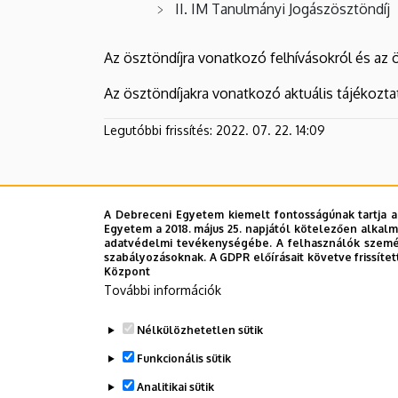
II. IM Tanulmányi Jogászösztöndíj
Az ösztöndíjra vonatkozó felhívásokról és az 
Az ösztöndíjakra vonatkozó aktuális tájékozt
Legutóbbi frissítés:
2022. 07. 22. 14:09
A Debreceni Egyetem kiemelt fontosságúnak tartja a
Egyetem a 2018. május 25. napjától kötelezően alkalm
adatvédelmi tevékenységébe. A felhasználók személ
szabályozásoknak. A GDPR előírásait követve frissítet
Központ
További információk
Nélkülözhetetlen sütik
Funkcionális sütik
Analitikai sütik