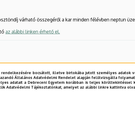
ösztöndíj várható összegéről a kar minden félévben neptun üzen
ató
az alábbi linken érhető el.
 rendelkezésére bocsátott, illetve birtokába jutott személyes adatok v
azandó Általános Adatvédelmi Rendelet alapján felülvizsgálta folyamata
yes adatait a Debreceni Egyetem korábban is teljes körültekintéssel 
tük Adatvédelmi Tájékoztatónkat, amelyet az alábbi linkre kattintva olv