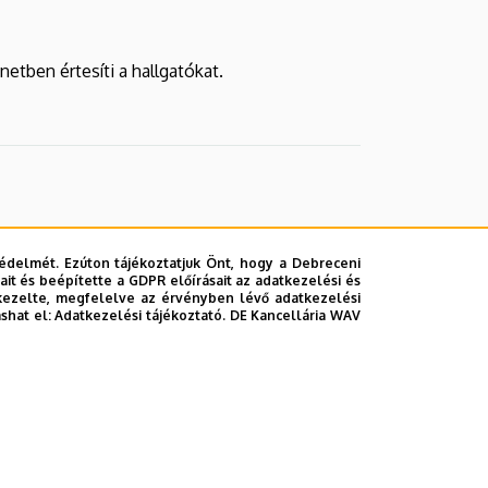
etben értesíti a hallgatókat.
édelmét. Ezúton tájékoztatjuk Önt, hogy a Debreceni
it és beépítette a GDPR előírásait az adatkezelési és
kezelte, megfelelve az érvényben lévő adatkezelési
ashat el:
Adatkezelési tájékoztató.
DE Kancellária WAV