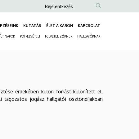
Anonim
Bejelentkezés
Felhasználói
fiók
PZÉSEINK
KUTATÁS
ÉLET A KARON
KAPCSOLAT
Fő
menüje
ÍLT NAPOK
PÓTFELVÉTELI
FELVÉTELIZŐKNEK
HALLGATÓKNAK
navigáció
Másodlagos
navigáció
tése érdekében külön forrást különített el,
 tagozatos jogász hallgatói ösztöndíjakban