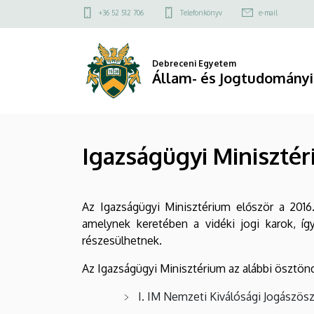
Igazságügyi
Ugrás
Felső
+36 52 512 706
Telefonkönyv
e-mail
a
kapcsolat
Minisztérium
tartalomra
menü
ösztöndíj
Debreceni Egyetem
Állam- és Jogtudományi
programja
|
Igazságügyi Miniszté
Állam-
és
Az Igazságügyi Minisztérium először a 2016
Jogtudományi
amelynek keretében a vidéki jogi karok, í
Kar
részesülhetnek.
Az Igazságügyi Minisztérium az alábbi ösztönd
I. IM Nemzeti Kiválósági Jogászösz