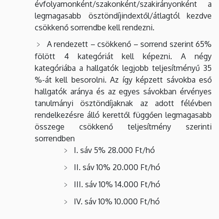
évfolyamonként/szakonként/szakirányonként a
legmagasabb ösztöndíjindextől/átlagtól kezdve
csökkenő sorrendbe kell rendezni.
A rendezett – csökkenő – sorrend szerint 65%
fölött 4 kategóriát kell képezni. A négy
kategóriába a hallgatók legjobb teljesítményű 35
%-át kell besorolni. Az így képzett sávokba eső
hallgatók aránya és az egyes sávokban érvényes
tanulmányi ösztöndíjaknak az adott félévben
rendelkezésre álló kerettől függően legmagasabb
összege csökkenő teljesítmény szerinti
sorrendben
I. sáv 5% 28.000 Ft/hó
II. sáv 10% 20.000 Ft/hó
III. sáv 10% 14.000 Ft/hó
IV. sáv 10% 10.000 Ft/hó