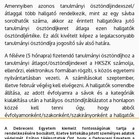
Amennyiben azonos tanulmányi ösztöndíjindexszel/
átlaggal több hallgató rendelkezik, mint az egy sávba
sorolhatók száma, akkor az érintett hallgatókra jutó
tanulmányi ösztöndíjkeret átlaga ezen hallgatók
ösztöndíjértéke. Ez alól kivételt képez a legalacsonyabb
tanulmányi ösztöndíjra jogosító sáv alsó határa.
A félévre (5 hónapra) fizetendő tanulmányi ösztöndíjhoz a
tanulmányi átlagot/ösztöndíjindexet a HKSZK számolja,
ellenőrzi, elektronikus formában rögzíti, s közös egyetemi
nyilvántartásban vezeti. A számításokat szeptember,
illetve február végéig kell elvégezni. A hallgatók sorrendbe
állítása, az adott évfolyamra a sávok és a kategóriák
kialakítása után a hatályos ösztöndíjtáblázatot a honlapon
közzé kell tenni úgy, hogy abból
évfolyamonként/szakonként/szakirányonként a hallgatók
számára egyértelműen megállapítható legyen, mely
A Debreceni Egyetem kiemelt fontosságúnak tartja a
ösztöndíjindexhez mekkora összegű tanulmányi ösztöndíj
rendelkezésére bocsátott, illetve birtokába jutott személyes adatok
tartozik.
védelmét. Ezúton tájékoztatjuk Önt, hogy a Debreceni Egyetem a