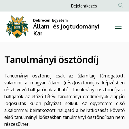
Tanulmányi
Ugrás
Anonim
Bejelentkezés
a
Felhasználói
ösztöndíj
tartalomra
Debreceni Egyetem
fiók
Állam- és Jogtudományi
|
menüje
Kar
Állam-
és
Tanulmányi ösztöndíj
Jogtudományi
Kar
Tanulmányi ösztöndíj csak az államilag támogatott,
valamint a magyar állami (rész)ösztöndíjas képzésben
részt vevő hallgatónak adható. Tanulmányi ösztöndíjra a
hallgatók az előző félévi tanulmányi eredményük alapján
jogosultak külön pályázat nélkül. Az egyetemre első
alkalommal beiratkozott hallgató a beiratkozását követő
első tanulmányi időszakban tanulmányi ösztöndíjban nem
részesülhet.