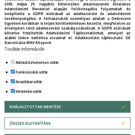
2018. május 25. napjától kötelezően alkalmazandó Általános
Adatvédelmi Rendelet alapján felülvizsgálta folyamatait és
Jogász szakon az utolsó szemeszterben akkor
beépítette a GDPR előírásait az adatkezelési és adatvédelmi
részesülhetnek a hallgatók tanulmányi ösztöndíjban, ha az
tevékenységébe. A felhasználók személyes adatait a Debreceni
Egyetem korábban is teljes körültekintéssel kezelte, megfelelve az
ösztöndíj számításának alapjául szolgáló félévben
érvényben lévő adatkezelési szabályozásoknak. A GDPR előírásait
legalább 15 kreditpont értékben teljesítettek kötelező és
követve frissítettük Adatvédelmi Tájékoztatónkat, amelyet az
alábbi linkre kattintva olvashat el:
Adatkezelési tájékoztató.
DE
kötelezően választható tárgyakat.
Kancellária WAV Központ
További információk
A DE ÁJK vonatkozásában a tanulmányi ösztöndíj
odaítélése szakonként, a szakokon belül pedig
Nélkülözhetetlen sütik
évfolyamonként történik. A tanulmányi ösztöndíj
Funkcionális sütik
részletes szabályozását a
Debreceni Egyetem Hallgatói
Térítési és Juttatási Szabályzata
tartalmazza.
Analitikai sütik
Hirdetési sütik
Legutóbbi frissítés:
2022. 07. 22. 14:09
KIVÁLASZTOTTAK MENTÉSE
WITHDRAW CONSENT
Adatvédelem
Adatvédelem
ÖSSZES ELUTASÍTÁSA
Technikai információk