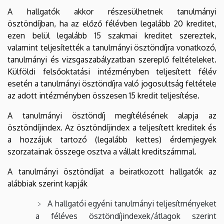
A hallgatók akkor részesülhetnek tanulmányi
ösztöndíjban, ha az előző félévben legalább 20 kreditet,
ezen belül legalább 15 szakmai kreditet szereztek,
valamint teljesítették a tanulmányi ösztöndíjra vonatkozó,
tanulmányi és vizsgaszabályzatban szereplő feltételeket.
Külföldi felsőoktatási intézményben teljesített félév
esetén a tanulmányi ösztöndíjra való jogosultság feltétele
az adott intézményben összesen 15 kredit teljesítése.
A tanulmányi ösztöndíj megítélésének alapja az
ösztöndíjindex. Az ösztöndíjindex a teljesített kreditek és
a hozzájuk tartozó (legalább kettes) érdemjegyek
szorzatainak összege osztva a vállalt kreditszámmal.
A tanulmányi ösztöndíjat a beiratkozott hallgatók az
alábbiak szerint kapják
A hallgatói egyéni tanulmányi teljesítményeket
a féléves ösztöndíjindexek/átlagok szerint