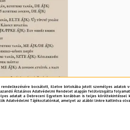
 rendelkezésére bocsátott, illetve birtokába jutott személyes adatok v
azandó Általános Adatvédelmi Rendelet alapján felülvizsgálta folyamata
yes adatait a Debreceni Egyetem korábban is teljes körültekintéssel 
tük Adatvédelmi Tájékoztatónkat, amelyet az alábbi linkre kattintva olv