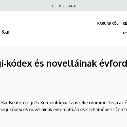
Felső
DE
Doktori Iskola
navigáció
KARUNKRÓL
KÉ
 Kar
NY
i-kódex és novelláinak évford
Kar Büntetőjogi és Kriminológiai Tanszéke örömmel hívja az é
megi-kódex és novelláinak évfordulóján és szellemében című 