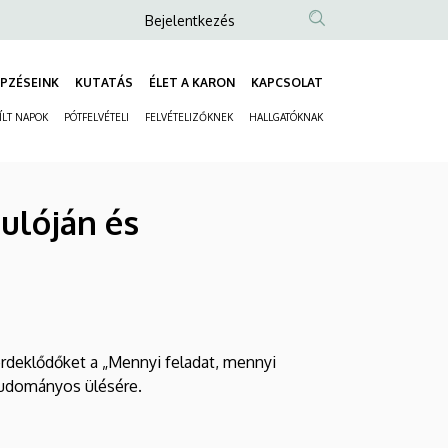
Anonim
Bejelentkezés
Felhasználói
fiók
PZÉSEINK
KUTATÁS
ÉLET A KARON
KAPCSOLAT
Fő
menüje
ÍLT NAPOK
PÓTFELVÉTELI
FELVÉTELIZŐKNEK
HALLGATÓKNAK
navigáció
Másodlagos
navigáció
ulóján és
rdeklődőket a „Mennyi feladat, mennyi
tudományos ülésére.