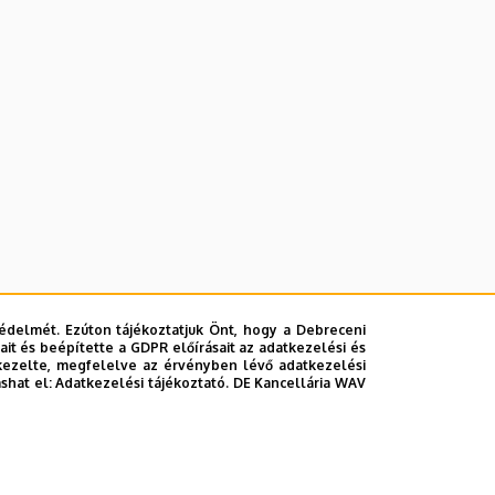
édelmét. Ezúton tájékoztatjuk Önt, hogy a Debreceni
it és beépítette a GDPR előírásait az adatkezelési és
kezelte, megfelelve az érvényben lévő adatkezelési
ashat el:
Adatkezelési tájékoztató.
DE Kancellária WAV