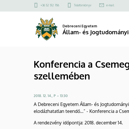
Konferencia
Ugrás
Felső
+36 52 512 706
Telefonkönyv
e-mail
a
kapcsolat
a
tartalomra
menü
Csemegi-
Debreceni Egyetem
Állam- és Jogtudományi
kódex
és
Konferencia a Csemeg
novelláinak
szellemében
évfordulóján
és
2018. 12. 14., P – 13:30
szellemében
A Debreceni Egyetem Állam- és Jogtudományi 
|
elodázhatatlan teendő…” - Konferencia a Cse
Állam-
A rendezvény időpontja: 2018. december 14.