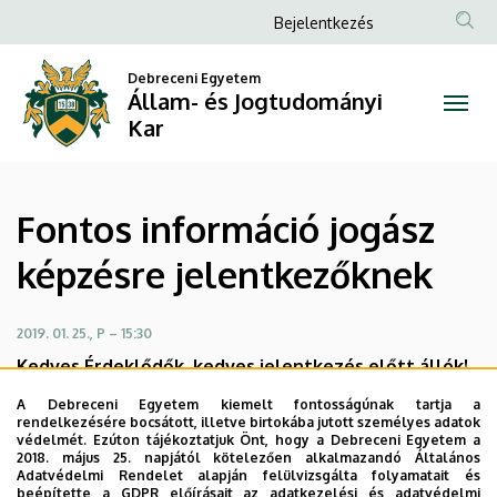
Fontos
Ugrás
Anonim
Bejelentkezés
a
Felhasználói
információ
tartalomra
Debreceni Egyetem
fiók
Állam- és Jogtudományi
jogász
menüje
Kar
képzésre
jelentkezőknek
Fontos információ jogász
|
képzésre jelentkezőknek
Állam-
és
2019. 01. 25., P – 15:30
Kedves Érdeklődők, kedves jelentkezés előtt állók!
Jogtudományi
Szeretnénk figyelmükbe ajánlani, hogy 2019-ben a magyar
A Debreceni Egyetem kiemelt fontosságúnak tartja a
állami ösztöndíjas képzésre történő felvételhez jogász
Kar
rendelkezésére bocsátott, illetve birtokába jutott személyes adatok
védelmét. Ezúton tájékoztatjuk Önt, hogy a Debreceni Egyetem a
osztatlan képzésen a
minimális felvételi követelmény
2018. május 25. napjától kötelezően alkalmazandó Általános
440 pont
. Ez egyértelmű csökkenés a korábbiakhoz
Adatvédelmi Rendelet alapján felülvizsgálta folyamatait és
beépítette a GDPR előírásait az adatkezelési és adatvédelmi