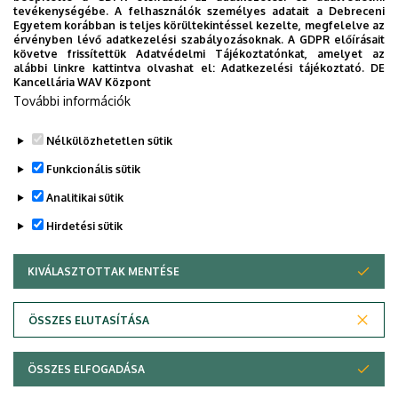
képest!
tevékenységébe. A felhasználók személyes adatait a Debreceni
Ez azt jelenti, hogy a jelentkezők most nagyobb eséllyel
Egyetem korábban is teljes körültekintéssel kezelte, megfelelve az
érvényben lévő adatkezelési szabályozásoknak. A GDPR előírásait
kerülhetnek be állami ösztöndíjas képzésbe a Debreceni
követve frissítettük Adatvédelmi Tájékoztatónkat, amelyet az
Egyetem Állam- és Jogtudományi Karán, az ország egyik
alábbi linkre kattintva olvashat el:
Adatkezelési tájékoztató.
DE
Kancellária WAV Központ
legjobb vidéki jogi képzőhelyén.
További információk
Ragadja meg a lehetőséget! Barátságos környezettel,
színvonalas oktatással és számos szakmai lehetőséggel
Nélkülözhetetlen sütik
várjuk a hozzánk jelentkezőket!
Funkcionális sütik
További információk ezen az oldalon olvashatók:
https://jog.unideb.hu/hu/felveteli-informaciok
Analitikai sütik
Hirdetési sütik
Legutóbbi frissítés:
2022. 07. 22. 14:09
KIVÁLASZTOTTAK MENTÉSE
WITHDRAW CONSENT
Adatvédelem
Adatvédelem
ÖSSZES ELUTASÍTÁSA
Technikai információk
ÖSSZES ELFOGADÁSA
Copyright © 2026 Unideb