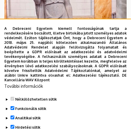
A Debreceni Egyetem kiemelt fontosságúnak tartja a
rendelkezésére bocsátott, illetve birtokába jutott személyes adatok
védelmét. Ezúton tájékoztatjuk Önt, hogy a Debreceni Egyetem a
2018. május 25. napjától kötelezően alkalmazandó Általános
Adatvédelmi Rendelet alapján felülvizsgálta folyamatait és
beépítette a GDPR előírásait az adatkezelési és adatvédelmi
tevékenységébe. A felhasználók személyes adatait a Debreceni
Egyetem korábban is teljes körültekintéssel kezelte, megfelelve az
érvényben lévő adatkezelési szabályozásoknak. A GDPR előírásait
követve frissítettük Adatvédelmi Tájékoztatónkat, amelyet az
alábbi linkre kattintva olvashat el:
Adatkezelési tájékoztató.
DE
Kancellária WAV Központ
További információk
Nélkülözhetetlen sütik
Funkcionális sütik
Analitikai sütik
Hirdetési sütik
Legutóbbi frissítés:
2026. 07. 08. 10:38