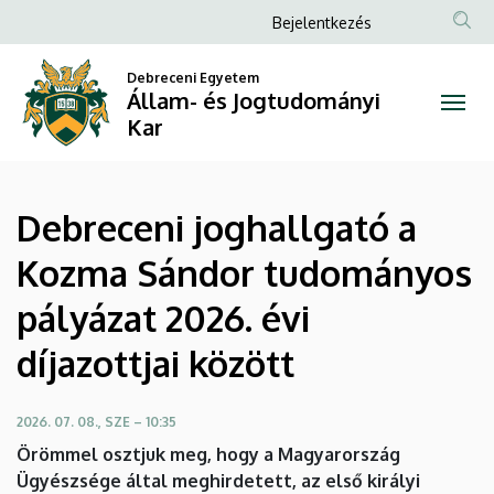
Debreceni
Ugrás
Anonim
Bejelentkezés
a
Felhasználói
joghallgató
tartalomra
Debreceni Egyetem
fiók
Állam- és Jogtudományi
a
menüje
Kar
Kozma
Sándor
Debreceni joghallgató a
tudományos
Kozma Sándor tudományos
pályázat
pályázat 2026. évi
2026.
díjazottjai között
évi
díjazottjai
2026. 07. 08., SZE – 10:35
Örömmel osztjuk meg, hogy a Magyarország
között
Ügyészsége által meghirdetett, az első királyi