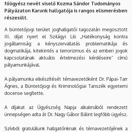
főügyész nevét viselő Kozma Sándor Tudományos
|
Pályázaton Karunk hallgatója is rangos elismerésben
Állam-
részesült.
és
A büntetőjogi terület joghallgatói tagozatán megosztott
III. díjat nyert el Szilágyi Lili „Hatékonyság kontra
Jogtudományi
jogállamiság: a kényszervallatás problematikája és
dogmatikája, kitekintés a terrorizmus és az emberi jogok
Kar
kapcsolatának aktuális értelmezési kérdéseire” című
pályamunkájával.
A pályamunka elkészítését témavezetőként Dr. Pápai-Tarr
Ágnes, a Büntetőjogi és Kriminológiai Tanszék egyetemi
docense segítette.
A díjakat az Ügyészség Napja alkalmából rendezett
ünnepségen adta át Dr. Nagy Gábor Bálint legfőbb ügyész.
Szívből gratulálunk hallgatónknak és témavezetőjének a