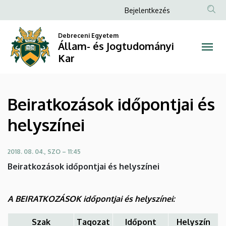
Ugrás
Anonim
Bejelentkezés
a
Felhasználói
Beiratkozások
tartalomra
Debreceni Egyetem
fiók
Állam- és Jogtudományi
időpontjai
menüje
Kar
és
helyszínei
​​​​​​Beiratkozások időpontjai és
|
helyszínei
Állam-
és
2018. 08. 04., SZO – 11:45
​​​​​​Beiratkozások időpontjai és helyszínei
Jogtudományi
Kar
A BEIRATKOZÁSOK időpontjai és helyszínei:
Szak
Tagozat
Időpont
Helyszín