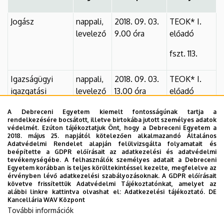
Jogász
nappali,
2018. 09. 03.
TEOK* I.
levelező
9.00 óra
előadó
fszt. 113.
Igazságügyi
nappali,
2018. 09. 03.
TEOK* I.
igazgatási
levelező
13.00 óra
előadó
fszt. 113.
A Debreceni Egyetem kiemelt fontosságúnak tartja a
rendelkezésére bocsátott, illetve birtokába jutott személyes adatok
védelmét. Ezúton tájékoztatjuk Önt, hogy a Debreceni Egyetem a
Jogi
nappali,
2018. 09. 04.
TEOK* I.
2018. május 25. napjától kötelezően alkalmazandó Általános
Adatvédelmi Rendelet alapján felülvizsgálta folyamatait és
felsőoktatási
levelező
09.00 óra
előadó
beépítette a GDPR előírásait az adatkezelési és adatvédelmi
szakképzés
tevékenységébe. A felhasználók személyes adatait a Debreceni
fszt. 113.
Egyetem korábban is teljes körültekintéssel kezelte, megfelelve az
érvényben lévő adatkezelési szabályozásoknak. A GDPR előírásait
követve frissítettük Adatvédelmi Tájékoztatónkat, amelyet az
* Társadalomtudományi és Egészségtudományi Oktatási
alábbi linkre kattintva olvashat el:
Adatkezelési tájékoztató.
DE
Kancellária WAV Központ
Központ (Kassai út 26.)
További információk
A beiratkozással és a tanulmányok megkezdésével