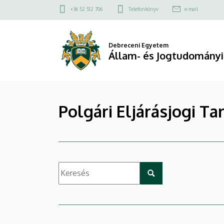
|
Ugrás
Felső
+36 52 512 706
Telefonkönyv
e-mail
a
kapcsolat
Állam-
tartalomra
menü
és
Debreceni Egyetem
Állam- és Jogtudományi
Jogtudományi
Kar
Polgári Eljárásjogi Ta