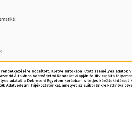
tematikái
k
 rendelkezésére bocsátott, illetve birtokába jutott személyes adatok v
azandó Általános Adatvédelmi Rendelet alapján felülvizsgálta folyamata
yes adatait a Debreceni Egyetem korábban is teljes körültekintéssel 
tük Adatvédelmi Tájékoztatónkat, amelyet az alábbi linkre kattintva olv