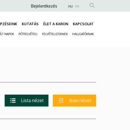
Anonim
Bejelentkezés
HU
EN
Felhasználói
fiók
PZÉSEINK
KUTATÁS
ÉLET A KARON
KAPCSOLAT
Fő
menüje
ÍLT NAPOK
PÓTFELVÉTELI
FELVÉTELIZŐKNEK
HALLGATÓKNAK
navigáció
Másodlagos
navigáció
Lista nézet
Ikon nézet