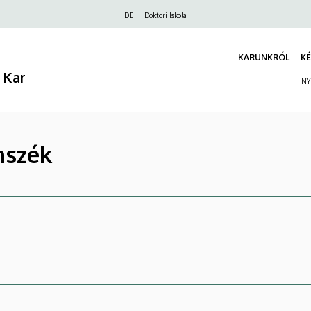
Felső
DE
Doktori Iskola
navigáció
KARUNKRÓL
KÉ
 Kar
NY
nszék