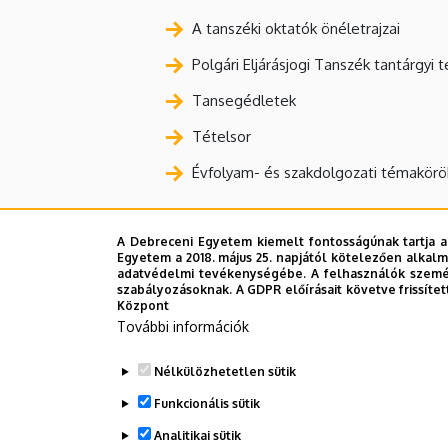
A tanszéki oktatók önéletrajzai
Polgári Eljárásjogi Tanszék tantárgyi 
Tansegédletek
Tételsor
Évfolyam- és szakdolgozati témakörö
A Debreceni Egyetem kiemelt fontosságúnak tartja a
Egyetem a 2018. május 25. napjától kötelezően alkalm
adatvédelmi tevékenységébe. A felhasználók személ
szabályozásoknak. A GDPR előírásait követve frissítet
Központ
További információk
Nélkülözhetetlen sütik
Funkcionális sütik
Analitikai sütik