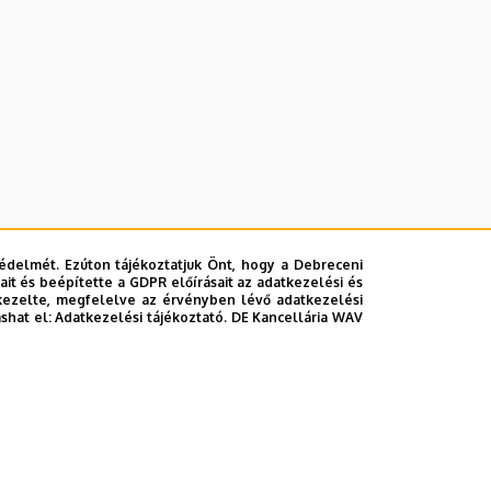
édelmét. Ezúton tájékoztatjuk Önt, hogy a Debreceni
it és beépítette a GDPR előírásait az adatkezelési és
kezelte, megfelelve az érvényben lévő adatkezelési
ashat el:
Adatkezelési tájékoztató.
DE Kancellária WAV