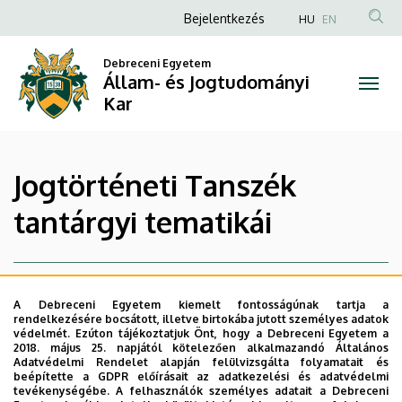
|
Ugrás
Anonim
Bejelentkezés
HU
EN
a
Felhasználói
Állam-
tartalomra
Debreceni Egyetem
fiók
Állam- és Jogtudományi
és
menüje
Kar
Jogtudományi
Kar
Jogtörténeti Tanszék
tantárgyi tematikái
A Debreceni Egyetem kiemelt fontosságúnak tartja a
rendelkezésére bocsátott, illetve birtokába jutott személyes adatok
védelmét. Ezúton tájékoztatjuk Önt, hogy a Debreceni Egyetem a
2018. május 25. napjától kötelezően alkalmazandó Általános
Adatvédelmi Rendelet alapján felülvizsgálta folyamatait és
Lista nézet
Ikon nézet
beépítette a GDPR előírásait az adatkezelési és adatvédelmi
tevékenységébe. A felhasználók személyes adatait a Debreceni