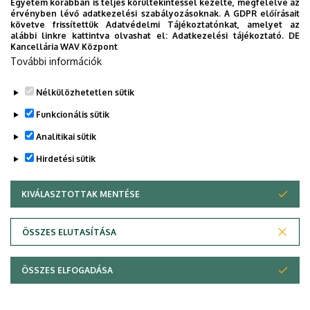
Egyetem korábban is teljes körültekintéssel kezelte, megfelelve az
érvényben lévő adatkezelési szabályozásoknak. A GDPR előírásait
követve frissítettük Adatvédelmi Tájékoztatónkat, amelyet az
alábbi linkre kattintva olvashat el:
Adatkezelési tájékoztató.
DE
Kancellária WAV Központ
További információk
Felsőoktatási szakképzés (FOSZ)
Igazságügyi igazgatási alapszak(IGI)
Nélkülözhetetlen sütik
Funkcionális sütik
Jogász szak
Analitikai sütik
Hirdetési sütik
KIVÁLASZTOTTAK MENTÉSE
WITHDRAW CONSENT
Adatvédelem
Adatvédelem
ÖSSZES ELUTASÍTÁSA
Technikai információk
ÖSSZES ELFOGADÁSA
Copyright © 2026 Unideb