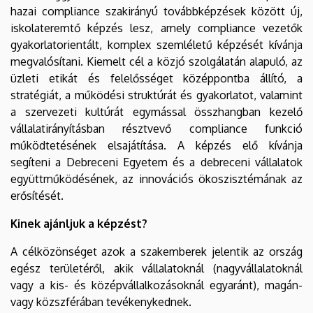
hazai compliance szakirányú továbbképzések között új,
iskolateremtő képzés lesz, amely compliance vezetők
gyakorlatorientált, komplex szemléletű képzését kívánja
megvalósítani. Kiemelt cél a közjó szolgálatán alapuló, az
üzleti etikát és felelősséget középpontba állító, a
stratégiát, a működési struktúrát és gyakorlatot, valamint
a szervezeti kultúrát egymással összhangban kezelő
vállalatirányításban résztvevő compliance funkció
működtetésének elsajátítása. A képzés elő kívánja
segíteni a Debreceni Egyetem és a debreceni vállalatok
együttműködésének, az innovációs ökoszisztémának az
erősítését.
Kinek ajánljuk a képzést?
A célközönséget azok a szakemberek jelentik az ország
egész területéről, akik vállalatoknál (nagyvállalatoknál
vagy a kis- és középvállalkozásoknál egyaránt), magán-
vagy közszférában tevékenykednek.