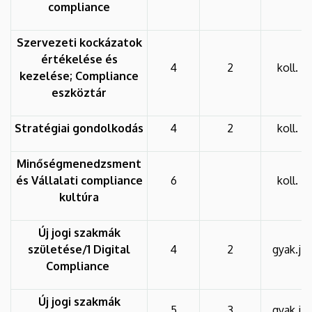
compliance
Szervezeti kockázatok
értékelése és
4
2
koll.
kezelése; Compliance
eszköztár
Stratégiai gondolkodás
4
2
koll.
Minőségmenedzsment
és Vállalati compliance
6
koll.
kultúra
Új jogi szakmák
születése/1 Digital
4
2
gyak.j.
Compliance
Új jogi szakmák
5
3
gyak.j.