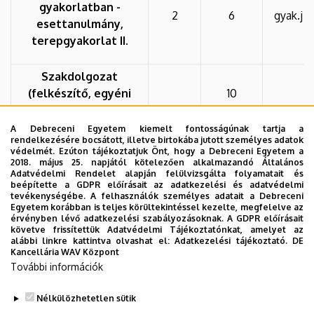
gyakorlatban -
2
6
gyak.j.
esettanulmány,
terepgyakorlat II.
Szakdolgozat
(felkészítő, egyéni
10
konzultáció)
A Debreceni Egyetem kiemelt fontosságúnak tartja a
rendelkezésére bocsátott, illetve birtokába jutott személyes adatok
Záróvizsga
védelmét. Ezúton tájékoztatjuk Önt, hogy a Debreceni Egyetem a
2018. május 25. napjától kötelezően alkalmazandó Általános
Adatvédelmi Rendelet alapján felülvizsgálta folyamatait és
30
26
beépítette a GDPR előírásait az adatkezelési és adatvédelmi
tevékenységébe. A felhasználók személyes adatait a Debreceni
Egyetem korábban is teljes körültekintéssel kezelte, megfelelve az
Óraszám/kreditszám
érvényben lévő adatkezelési szabályozásoknak. A GDPR előírásait
56
követve frissítettük Adatvédelmi Tájékoztatónkat, amelyet az
(szemeszterenként)
alábbi linkre kattintva olvashat el:
Adatkezelési tájékoztató.
DE
Kancellária WAV Központ
További információk
Rövidítések: k=kollokvium, b=beszámoló, gy=gyakorlat
ai=aláírás)
Nélkülözhetetlen sütik