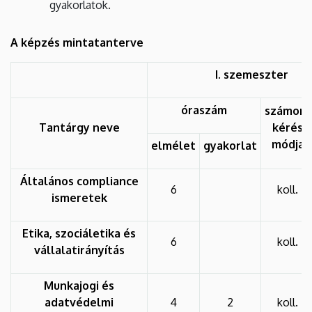
gyakorlatok.
A képzés mintatanterve
I. szemeszter
óraszám
számon-
Tantárgy neve
kérés
módja
elmélet
gyakorlat
Általános compliance
6
koll.
ismeretek
Etika, szociáletika és
6
koll.
vállalatirányítás
Munkajogi és
adatvédelmi
4
2
koll.