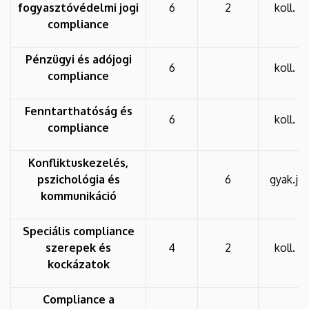
fogyasztóvédelmi jogi
6
2
koll.
compliance
Pénzügyi és adójogi
6
koll.
compliance
Fenntarthatóság és
6
koll.
compliance
Konfliktuskezelés,
pszichológia és
6
gyak.j.
kommunikáció
Speciális compliance
szerepek és
4
2
koll.
kockázatok
Compliance a