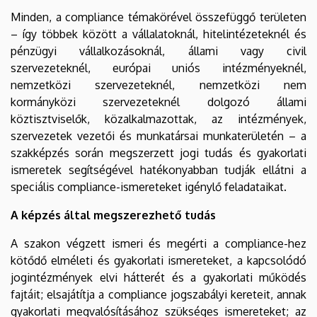
Minden, a compliance témakörével összefüggő területen
– így többek között a vállalatoknál, hitelintézeteknél és
pénzügyi vállalkozásoknál, állami vagy civil
szervezeteknél, európai uniós intézményeknél,
nemzetközi szervezeteknél, nemzetközi nem
kormányközi szervezeteknél dolgozó állami
köztisztviselők, közalkalmazottak, az intézmények,
szervezetek vezetői és munkatársai munkaterületén – a
szakképzés során megszerzett jogi tudás és gyakorlati
ismeretek segítségével hatékonyabban tudják ellátni a
speciális compliance-ismereteket igénylő feladataikat.
A képzés által megszerezhető tudás
A szakon végzett ismeri és megérti a compliance-hez
kötődő elméleti és gyakorlati ismereteket, a kapcsolódó
jogintézmények elvi hátterét és a gyakorlati működés
fajtáit; elsajátítja a compliance jogszabályi kereteit, annak
gyakorlati megvalósításához szükséges ismereteket; az