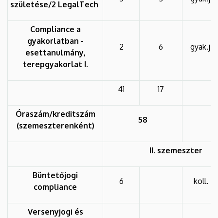
születése/2 LegalTech
Compliance a
gyakorlatban -
2
6
gyak.j.
esettanulmány,
terepgyakorlat I.
41
17
Óraszám/kreditszám
58
(szemeszterenként)
II. szemeszter
Büntetőjogi
6
koll.
compliance
Versenyjogi és