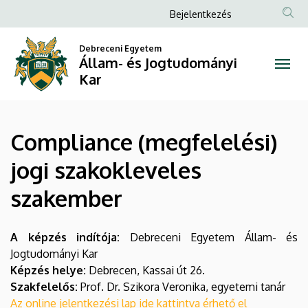
Compliance
Ugrás
Anonim
Bejelentkezés
a
Felhasználói
(megfelelési)
tartalomra
Debreceni Egyetem
fiók
Állam- és Jogtudományi
jogi
menüje
Kar
szakokleveles
szakember
Compliance (megfelelési)
|
jogi szakokleveles
Állam-
szakember
és
Jogtudományi
A képzés indítója:
Debreceni Egyetem Állam- és
Jogtudományi Kar
Kar
Képzés helye:
Debrecen, Kassai út 26.
Szakfelelős:
Prof. Dr. Szikora Veronika, egyetemi tanár
Az online jelentkezési lap ide kattintva érhető el