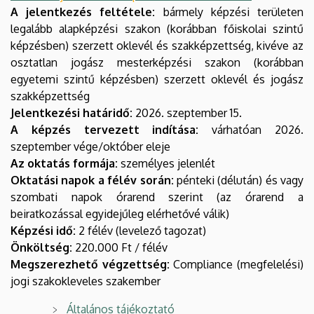
A jelentkezés feltétele:
bármely képzési területen
legalább alapképzési szakon (korábban főiskolai szintű
képzésben) szerzett oklevél és szakképzettség, kivéve az
osztatlan jogász mesterképzési szakon (korábban
egyetemi szintű képzésben) szerzett oklevél és jogász
szakképzettség
Jelentkezési határidő:
2026. szeptember 15.
A képzés tervezett indítása:
várhatóan 2026.
szeptember vége/október eleje
Az oktatás formája:
személyes jelenlét
Oktatási napok a félév során:
pénteki (délután) és vagy
szombati napok órarend szerint (az órarend a
beiratkozással egyidejűleg elérhetővé válik)
Képzési idő:
2 félév (levelező tagozat)
Önköltség:
220.000 Ft / félév
Megszerezhető végzettség:
Compliance (megfelelési)
jogi szakokleveles szakember
Általános tájékoztató