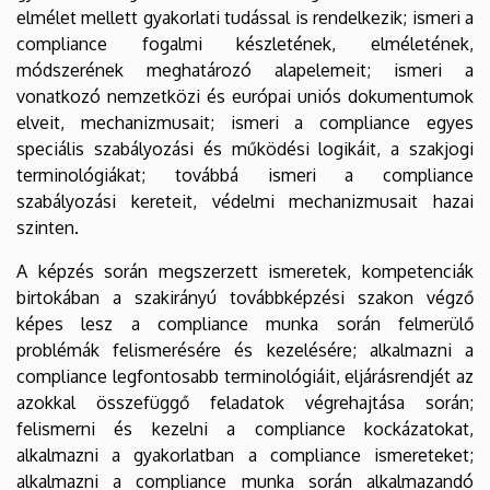
elmélet mellett gyakorlati tudással is rendelkezik; ismeri a
compliance fogalmi készletének, elméletének,
módszerének meghatározó alapelemeit; ismeri a
vonatkozó nemzetközi és európai uniós dokumentumok
elveit, mechanizmusait; ismeri a compliance egyes
speciális szabályozási és működési logikáit, a szakjogi
terminológiákat; továbbá ismeri a compliance
szabályozási kereteit, védelmi mechanizmusait hazai
szinten.
A képzés során megszerzett ismeretek, kompetenciák
birtokában a szakirányú továbbképzési szakon végző
képes lesz a compliance munka során felmerülő
problémák felismerésére és kezelésére; alkalmazni a
compliance legfontosabb terminológiáit, eljárásrendjét az
azokkal összefüggő feladatok végrehajtása során;
felismerni és kezelni a compliance kockázatokat,
alkalmazni a gyakorlatban a compliance ismereteket;
alkalmazni a compliance munka során alkalmazandó