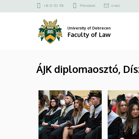
|
Skip
Felső
+36 52 512 706
Phonebook
e-mail
to
kapcsolat
Faculty
main
menü
content
of
University of Debrecen
Faculty of Law
Law
ÁJK diplomaosztó, Dís