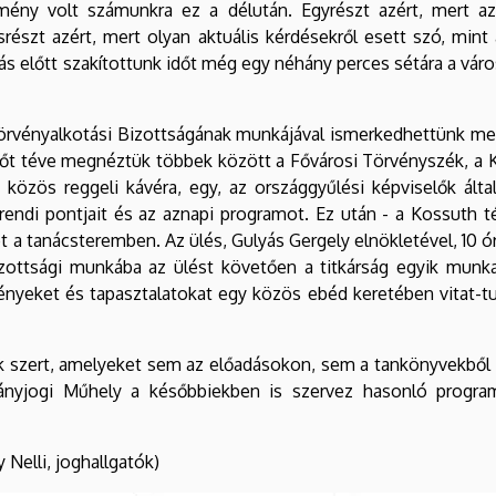
mény volt számunkra ez a délután. Egyrészt azért, mert az
srészt azért, mert olyan aktuális kérdésekről esett szó, mint
 előtt szakítottunk időt még egy néhány perces sétára a vár
örvényalkotási Bizottságának munkájával ismerkedhettünk meg
őt téve megnéztük többek között a Fővárosi Törvényszék, a Kú
özös reggeli kávéra, egy, az országgyűlési képviselők álta
rendi pontjait és az aznapi programot. Ez után - a Kossuth 
t a tanácsteremben. Az ülés, Gulyás Gergely elnökletével, 10 ó
zottsági munkába az ülést követően a titkárság egyik munkat
nyeket és tapasztalatokat egy közös ebéd keretében vitat-tu
k szert, amelyeket sem az előadásokon, sem a tankönyvekből 
ányjogi Műhely a későbbiekben is szervez hasonló program
 Nelli, joghallgatók)