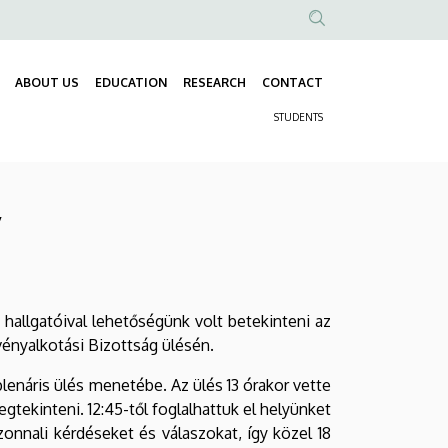
Anonim
Felhasználói
ABOUT US
EDUCATION
RESEARCH
CONTACT
fiók
Fő
menüje
STUDENTS
navigáció
Másodlagos
navigáció
y
hallgatóival lehetőségünk volt betekinteni az
ényalkotási Bizottság ülésén.
plenáris ülés menetébe. Az ülés 13 órakor vette
tekinteni. 12:45-től foglalhattuk el helyünket
zonnali kérdéseket és válaszokat, így közel 18