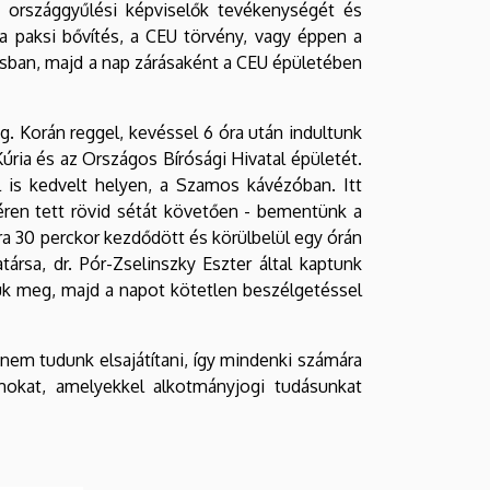
 országgyűlési képviselők tevékenységét és
 a paksi bővítés, a CEU törvény, vagy éppen a
osban, majd a nap zárásaként a CEU épületében
. Korán reggel, kevéssel 6 óra után indultunk
ria és az Országos Bírósági Hivatal épületét.
l is kedvelt helyen, a Szamos kávézóban. Itt
téren tett rövid sétát követően - bementünk a
ra 30 perckor kezdődött és körülbelül egy órán
ársa, dr. Pór-Zselinszky Eszter által kaptunk
k meg, majd a napot kötetlen beszélgetéssel
nem tudunk elsajátítani, így mindenki számára
okat, amelyekkel alkotmányjogi tudásunkat