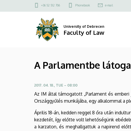
A
Skip
Felső
+36 52 512 706
Phonebook
e-mail
to
kapcsolat
Parlamentbe
main
menü
content
látogatott
University of Debrecen
Faculty of Law
az
Alkotmányjogi
A Parlamentbe látoga
Műhely
|
2017. 04. 18., TUE – 08:00
Faculty
Az IM által támogatott „Parlament és emberi 
of
Országgyűlés munkájába, egy alkalommal a ple
Law
Április 18-án, kedden reggel 8 óra után indult
kezdetét, így előtte volt lehetőségünk ebédel
a karzaton, és meghallgattuk a napirend előtt