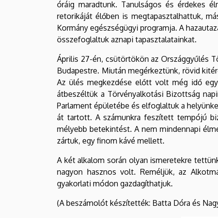
óráig maradtunk. Tanulságos és érdekes él
retorikáját élőben is megtapasztalhattuk, má
Kormány egészségügyi programja. A hazautazás
összefoglaltuk aznapi tapasztalatainkat.
Április 27-én, csütörtökön az Országgyűlés T
Budapestre. Miután megérkeztünk, rövid kitér
Az ülés megkezdése előtt volt még idő egy k
átbeszéltük a Törvényalkotási Bizottság napi
Parlament épületébe és elfoglaltuk a helyünke
át tartott. A számunkra feszített tempójú bi
mélyebb betekintést. A nem mindennapi élmé
zártuk, egy finom kávé mellett.
A két alkalom során olyan ismeretekre tettün
nagyon hasznos volt. Reméljük, az Alkotm
gyakorlati módon gazdagíthatjuk.
(A beszámolót készítették: Batta Dóra és Nagy