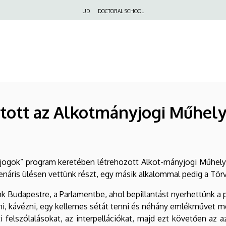
Felső
UD
DOCTORAL SCHOOL
navigáció
tott az Alkotmányjogi Műhel
jogok” program keretében létrehozott Alkot-mányjogi Műhely 
náris ülésen vettünk részt, egy másik alkalommal pedig a Törv
unk Budapestre, a Parlamentbe, ahol bepillantást nyerhettünk a 
ni, kávézni, egy kellemes sétát tenni és néhány emlékművet meg
i felszólalásokat, az interpellációkat, majd ezt követően az a