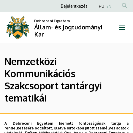
|
Ugrás
Anonim
Bejelentkezés
HU
EN
a
Felhasználói
Állam-
tartalomra
Debreceni Egyetem
fiók
Állam- és Jogtudományi
és
menüje
Kar
Jogtudományi
Kar
Nemzetközi
Kommunikációs
Szakcsoport tantárgyi
tematikái
A Debreceni Egyetem kiemelt fontosságúnak tartja a
rendelkezésére bocsátott, illetve birtokába jutott személyes adatok
védelmét. Ezúton tájékoztatjuk Önt, hogy a Debreceni Egyetem a