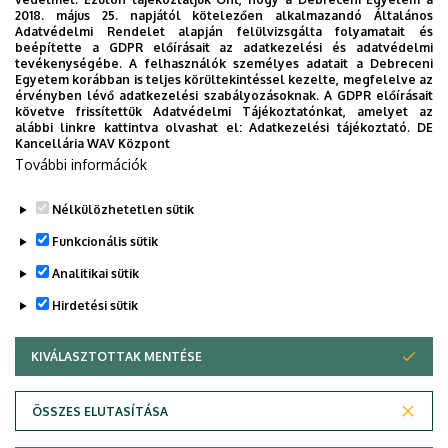
2018. május 25. napjától kötelezően alkalmazandó Általános
Adatvédelmi Rendelet alapján felülvizsgálta folyamatait és
beépítette a GDPR előírásait az adatkezelési és adatvédelmi
Lista nézet
Ikon nézet
tevékenységébe. A felhasználók személyes adatait a Debreceni
Egyetem korábban is teljes körültekintéssel kezelte, megfelelve az
érvényben lévő adatkezelési szabályozásoknak. A GDPR előírásait
követve frissítettük Adatvédelmi Tájékoztatónkat, amelyet az
alábbi linkre kattintva olvashat el:
Adatkezelési tájékoztató.
DE
Kancellária WAV Központ
További információk
Alapszak
Nélkülözhetetlen sütik
Felsőoktatási szakképzés (FOSZ)
Funkcionális sütik
Jogász szak
Analitikai sütik
Hirdetési sütik
KIVÁLASZTOTTAK MENTÉSE
WITHDRAW CONSENT
Adatvédelem
Adatvédelem
ÖSSZES ELUTASÍTÁSA
Technikai információk