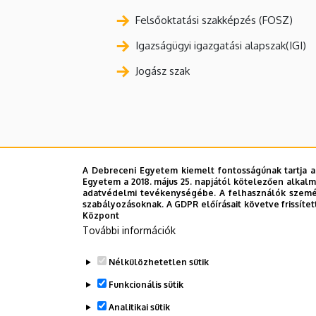
Felsőoktatási szakképzés (FOSZ)
Igazságügyi igazgatási alapszak(IGI)
Jogász szak
A Debreceni Egyetem kiemelt fontosságúnak tartja a
Egyetem a 2018. május 25. napjától kötelezően alkalm
adatvédelmi tevékenységébe. A felhasználók személ
szabályozásoknak. A GDPR előírásait követve frissítet
Központ
További információk
Nélkülözhetetlen sütik
Funkcionális sütik
Analitikai sütik