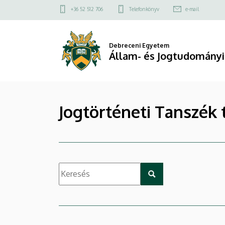
|
Ugrás
Felső
+36 52 512 706
Telefonkönyv
e-mail
a
kapcsolat
Állam-
tartalomra
menü
és
Debreceni Egyetem
Állam- és Jogtudományi
Jogtudományi
Kar
Jogtörténeti Tanszék 