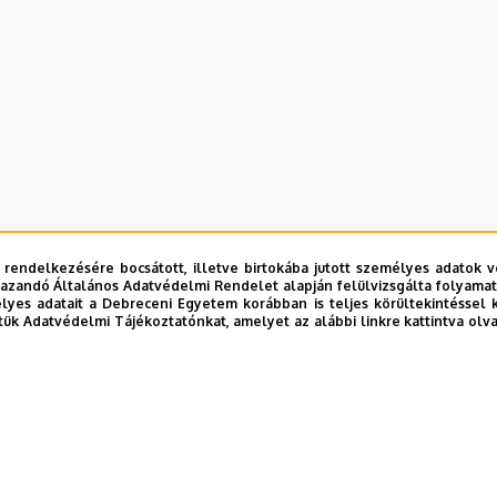
 rendelkezésére bocsátott, illetve birtokába jutott személyes adatok v
azandó Általános Adatvédelmi Rendelet alapján felülvizsgálta folyamata
yes adatait a Debreceni Egyetem korábban is teljes körültekintéssel 
tük Adatvédelmi Tájékoztatónkat, amelyet az alábbi linkre kattintva olv