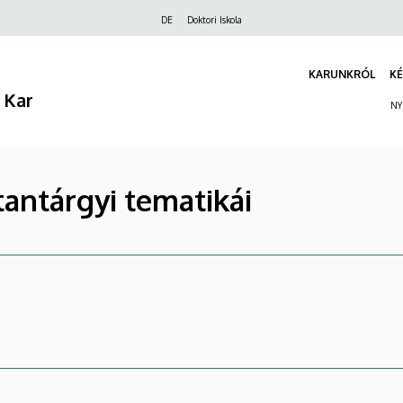
Felső
DE
Doktori Iskola
navigáció
KARUNKRÓL
KÉ
 Kar
NY
tantárgyi tematikái