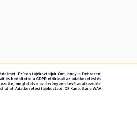
édelmét. Ezúton tájékoztatjuk Önt, hogy a Debreceni
it és beépítette a GDPR előírásait az adatkezelési és
kezelte, megfelelve az érvényben lévő adatkezelési
ashat el:
Adatkezelési tájékoztató.
DE Kancellária WAV