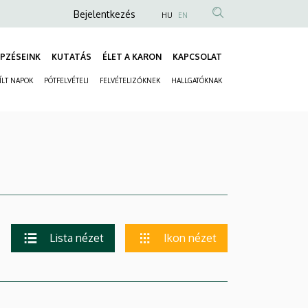
Anonim
Bejelentkezés
HU
EN
Felhasználói
fiók
PZÉSEINK
KUTATÁS
ÉLET A KARON
KAPCSOLAT
Fő
menüje
ÍLT NAPOK
PÓTFELVÉTELI
FELVÉTELIZŐKNEK
HALLGATÓKNAK
navigáció
Másodlagos
navigáció
Lista nézet
Ikon nézet