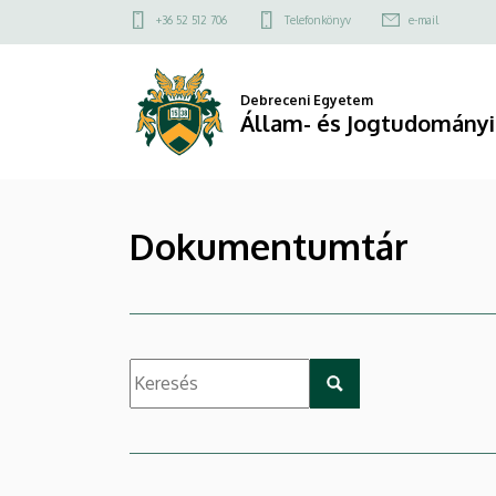
|
Ugrás
Felső
+36 52 512 706
Telefonkönyv
e-mail
a
kapcsolat
Állam-
tartalomra
menü
és
Debreceni Egyetem
Állam- és Jogtudományi
Jogtudományi
Kar
Dokumentumtár