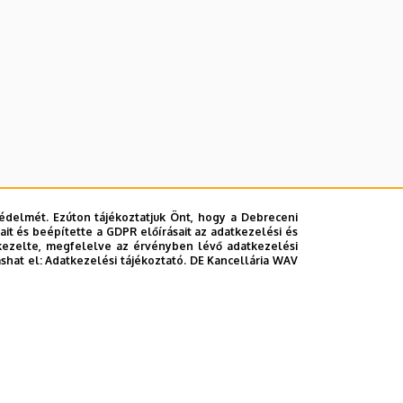
édelmét. Ezúton tájékoztatjuk Önt, hogy a Debreceni
it és beépítette a GDPR előírásait az adatkezelési és
kezelte, megfelelve az érvényben lévő adatkezelési
ashat el:
Adatkezelési tájékoztató.
DE Kancellária WAV