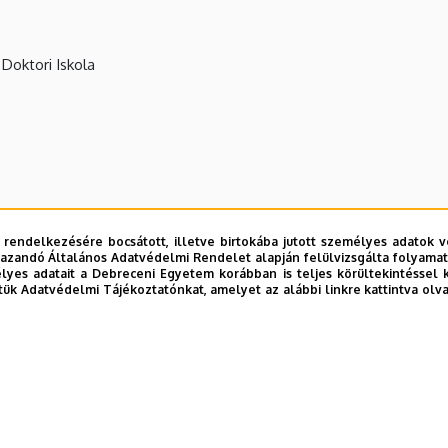
Doktori Iskola
 rendelkezésére bocsátott, illetve birtokába jutott személyes adatok v
azandó Általános Adatvédelmi Rendelet alapján felülvizsgálta folyamata
yes adatait a Debreceni Egyetem korábban is teljes körültekintéssel 
tük Adatvédelmi Tájékoztatónkat, amelyet az alábbi linkre kattintva olv