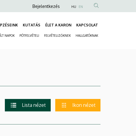
Anonim
Bejelentkezés
HU
EN
Felhasználói
fiók
PZÉSEINK
KUTATÁS
ÉLET A KARON
KAPCSOLAT
Fő
menüje
ÍLT NAPOK
PÓTFELVÉTELI
FELVÉTELIZŐKNEK
HALLGATÓKNAK
navigáció
Másodlagos
navigáció
Lista nézet
Ikon nézet